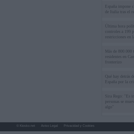
España impone co
de Italia tras el
Última hora polít
controles a 199 p
restricciones en l
Más de 800.000 t
residentes en Can
fronterizo
Qué hay detrás d
España por la cri
Sira Rego: "Es i
personas se muev
algo"
© Kiosko.net
Aviso Legal
Privacidad y Cookies