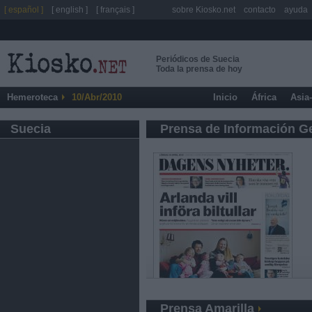
[ español ]
[ english ]
[ français ]
sobre Kiosko.net
contacto
ayuda
Periódicos de Suecia
Toda la prensa de hoy
Hemeroteca
10/Abr/2010
Inicio
África
Asia
Suecia
Prensa de Información G
Prensa Amarilla