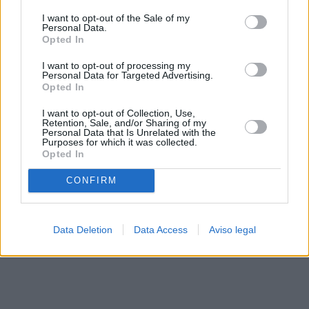
solo a este sitio web. Puede cambiar sus preferencias en
I want to opt-out of the Sale of my
cualquier momento entrando de nuevo en este sitio web o
Personal Data.
visitando nuestra política de privacidad.
Opted In
I want to opt-out of processing my
Personal Data for Targeted Advertising.
Opted In
I want to opt-out of Collection, Use,
Retention, Sale, and/or Sharing of my
Personal Data that Is Unrelated with the
Purposes for which it was collected.
Opted In
CONFIRM
Data Deletion
Data Access
Aviso legal