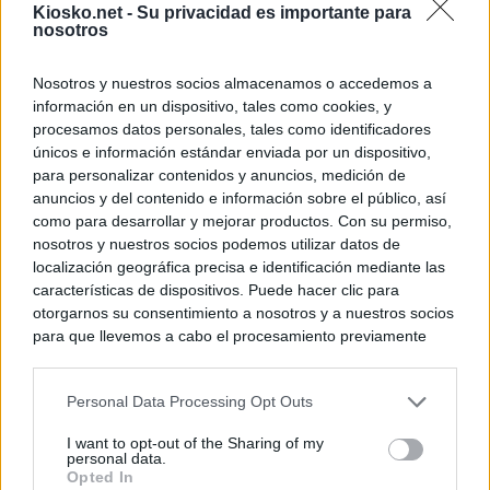
Kiosko.net -
Su privacidad es importante para
nosotros
Nosotros y nuestros socios almacenamos o accedemos a
información en un dispositivo, tales como cookies, y
procesamos datos personales, tales como identificadores
únicos e información estándar enviada por un dispositivo,
para personalizar contenidos y anuncios, medición de
anuncios y del contenido e información sobre el público, así
como para desarrollar y mejorar productos. Con su permiso,
nosotros y nuestros socios podemos utilizar datos de
localización geográfica precisa e identificación mediante las
características de dispositivos. Puede hacer clic para
otorgarnos su consentimiento a nosotros y a nuestros socios
para que llevemos a cabo el procesamiento previamente
descrito. De forma alternativa, puede acceder a información
más detallada y cambiar sus preferencias antes de otorgar o
Personal Data Processing Opt Outs
negar su consentimiento. Tenga en cuenta que algún
procesamiento de sus datos personales puede no requerir
I want to opt-out of the Sharing of my
de su consentimiento, pero usted tiene el derecho de
personal data.
rechazar tal procesamiento. Sus preferencias se aplicarán
Opted In