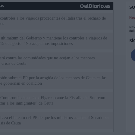
ias
SO
Kio
ntroles a los viajeros procedentes de Italia tras el rechazo de
los
Nav
del
el ultimátum del Gobierno y mantiene los controles a viajeros de
SÍ
 15 de agosto: "No aceptamos imposiciones"
uará contra las comunidades que no acojan a los menores
 crisis de Ceuta
esión sobre el PP por la acogida de los menores de Ceuta en las
e gobiernan en coalición
 Compromís denuncia a Figaredo ante la Fiscalía del Supremo
azar a los inmigrantes” de Ceuta
haza el intento del PP de que los ministros acudan al Senado en
isis de Ceuta