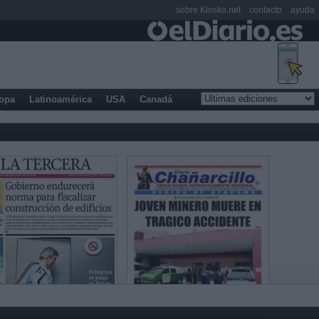
sobre Kiosko.net
contacto
ayuda
opa
Latinoamérica
USA
Canadá