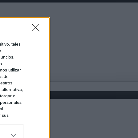
tivo, tales
e
nuncios,
ra
os utilizar
as de
uestros
alternativa,
torgar o
 personales
al
r sus
do nuestra