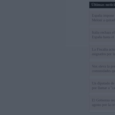
Últimas notic
España impone co
Meloni a quitar
Italia rechaza 
España hasta el
La Fiscalía act
asignados por la
Vox eleva la pr
comunidades qu
Un diputado de
por llamar a “c
El Gobierno rec
agosto por la cr