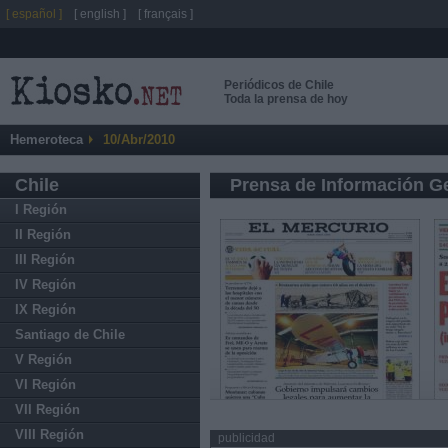
[ español ]
[ english ]
[ français ]
Periódicos de Chile
Toda la prensa de hoy
Hemeroteca
10/Abr/2010
Chile
Prensa de Información G
I Región
II Región
III Región
IV Región
IX Región
Santiago de Chile
V Región
VI Región
VII Región
VIII Región
publicidad