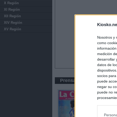
X Región
XI Región
XII Región
XIV Región
Kiosko.ne
XV Región
Nosotros y 
como cookie
información
medición de
desarrollar
datos de loc
dispositivo
socios para
Prensa Popular
puede acced
negar su co
puede no re
procesamien
preferencia
política de 
Persona