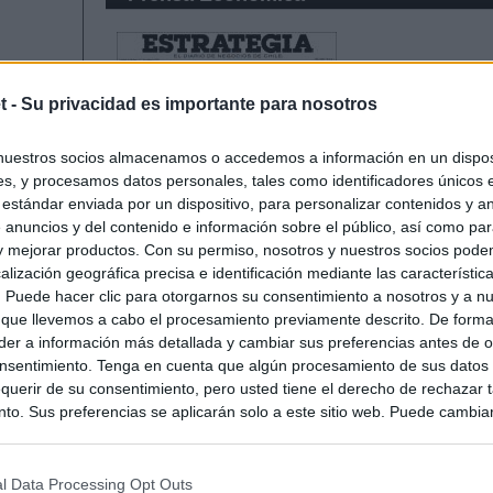
t -
Su privacidad es importante para nosotros
nuestros socios almacenamos o accedemos a información en un disposi
s, y procesamos datos personales, tales como identificadores únicos 
 estándar enviada por un dispositivo, para personalizar contenidos y a
 anuncios y del contenido e información sobre el público, así como pa
 y mejorar productos. Con su permiso, nosotros y nuestros socios podem
alización geográfica precisa e identificación mediante las característic
s. Puede hacer clic para otorgarnos su consentimiento a nosotros y a n
 que llevemos a cabo el procesamiento previamente descrito. De forma 
er a información más detallada y cambiar sus preferencias antes de o
nsentimiento. Tenga en cuenta que algún procesamiento de sus datos
querir de su consentimiento, pero usted tiene el derecho de rechazar t
to. Sus preferencias se aplicarán solo a este sitio web. Puede cambia
s en cualquier momento entrando de nuevo en este sitio web o visitan
privacidad.
l Data Processing Opt Outs