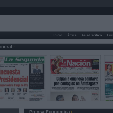
Inicio
África
Asia-Pacífico
Eur
eneral
Prensa Económica