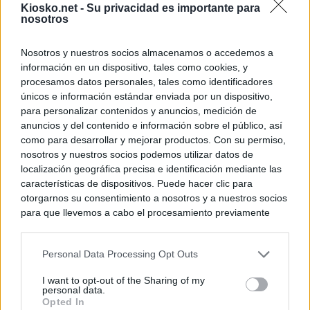
Kiosko.net -
Su privacidad es importante para
nosotros
Nosotros y nuestros socios almacenamos o accedemos a
información en un dispositivo, tales como cookies, y
procesamos datos personales, tales como identificadores
únicos e información estándar enviada por un dispositivo,
para personalizar contenidos y anuncios, medición de
anuncios y del contenido e información sobre el público, así
como para desarrollar y mejorar productos. Con su permiso,
nosotros y nuestros socios podemos utilizar datos de
localización geográfica precisa e identificación mediante las
características de dispositivos. Puede hacer clic para
otorgarnos su consentimiento a nosotros y a nuestros socios
para que llevemos a cabo el procesamiento previamente
descrito. De forma alternativa, puede acceder a información
más detallada y cambiar sus preferencias antes de otorgar o
Personal Data Processing Opt Outs
negar su consentimiento. Tenga en cuenta que algún
procesamiento de sus datos personales puede no requerir
I want to opt-out of the Sharing of my
de su consentimiento, pero usted tiene el derecho de
personal data.
rechazar tal procesamiento. Sus preferencias se aplicarán
Opted In