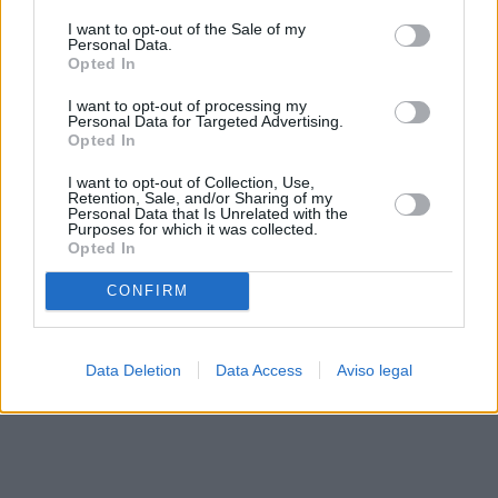
solo a este sitio web. Puede cambiar sus preferencias en
I want to opt-out of the Sale of my
cualquier momento entrando de nuevo en este sitio web o
Personal Data.
visitando nuestra política de privacidad.
Opted In
I want to opt-out of processing my
Personal Data for Targeted Advertising.
Opted In
I want to opt-out of Collection, Use,
Retention, Sale, and/or Sharing of my
Personal Data that Is Unrelated with the
Purposes for which it was collected.
Opted In
CONFIRM
Data Deletion
Data Access
Aviso legal