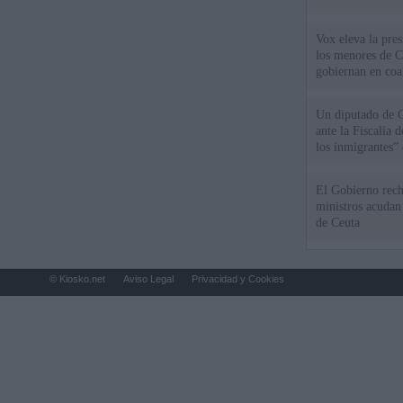
Vox eleva la pres
los menores de C
gobiernan en coa
Un diputado de 
ante la Fiscalía 
los inmigrantes”
El Gobierno rech
ministros acudan 
de Ceuta
© Kiosko.net
Aviso Legal
Privacidad y Cookies