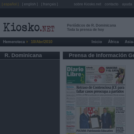
[ español ]
[ english ]
[ français ]
sobre Kiosko.net
contacto
ayuda
Periódicos de R. Dominicana
Toda la prensa de hoy
Hemeroteca
10/Abr/2010
Inicio
África
Asia
R. Dominicana
Prensa de Información G