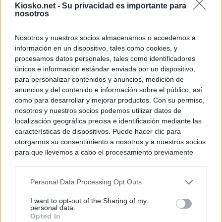
Kiosko.net -
Su privacidad es importante para
nosotros
Nosotros y nuestros socios almacenamos o accedemos a
información en un dispositivo, tales como cookies, y
procesamos datos personales, tales como identificadores
únicos e información estándar enviada por un dispositivo,
para personalizar contenidos y anuncios, medición de
anuncios y del contenido e información sobre el público, así
como para desarrollar y mejorar productos. Con su permiso,
nosotros y nuestros socios podemos utilizar datos de
localización geográfica precisa e identificación mediante las
características de dispositivos. Puede hacer clic para
otorgarnos su consentimiento a nosotros y a nuestros socios
para que llevemos a cabo el procesamiento previamente
descrito. De forma alternativa, puede acceder a información
más detallada y cambiar sus preferencias antes de otorgar o
Personal Data Processing Opt Outs
negar su consentimiento. Tenga en cuenta que algún
procesamiento de sus datos personales puede no requerir
I want to opt-out of the Sharing of my
de su consentimiento, pero usted tiene el derecho de
personal data.
rechazar tal procesamiento. Sus preferencias se aplicarán
Opted In