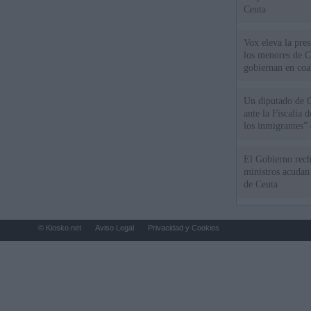
Ceuta
Vox eleva la pres
los menores de C
gobiernan en coa
Un diputado de 
ante la Fiscalía 
los inmigrantes”
El Gobierno rech
ministros acudan 
de Ceuta
© Kiosko.net
Aviso Legal
Privacidad y Cookies