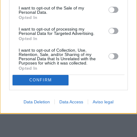
solo a este sitio web. Puede cambiar sus preferencias en
I want to opt-out of the Sale of my
cualquier momento entrando de nuevo en este sitio web o
Personal Data.
visitando nuestra política de privacidad.
Opted In
I want to opt-out of processing my
Personal Data for Targeted Advertising.
Opted In
I want to opt-out of Collection, Use,
Retention, Sale, and/or Sharing of my
Personal Data that Is Unrelated with the
Purposes for which it was collected.
Opted In
CONFIRM
Data Deletion
Data Access
Aviso legal