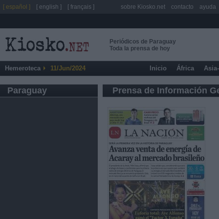
[ español ]
[ english ]
[ français ]
sobre Kiosko.net
contacto
ayuda
Periódicos de Paraguay
Toda la prensa de hoy
Hemeroteca
11/Jun/2024
Inicio
África
Asia
Paraguay
Prensa de Información G