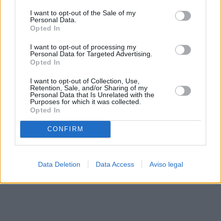
solo a este sitio web. Puede cambiar sus preferencias en
I want to opt-out of the Sale of my
cualquier momento entrando de nuevo en este sitio web o
Personal Data.
visitando nuestra política de privacidad.
Opted In
I want to opt-out of processing my
Personal Data for Targeted Advertising.
Opted In
I want to opt-out of Collection, Use,
Retention, Sale, and/or Sharing of my
Personal Data that Is Unrelated with the
Purposes for which it was collected.
Opted In
CONFIRM
Data Deletion
Data Access
Aviso legal