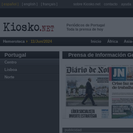
[ español ]
[ english ]
[ français ]
sobre Kiosko.net
contacto
ayuda
Periódicos de Portugal
Toda la prensa de hoy
Hemeroteca
11/Jun/2024
Inicio
África
Asia
Portugal
Prensa de Información G
Centro
Lisboa
Norte
publicidad