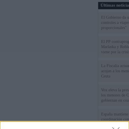
Últimas notici
El Gobierno da un
controles a viaj
proporcionales"
El PP contraprog
Marlaska y Roble
viene por la cris
La Fiscalía actu
acojan a los meno
Ceuta
Vox eleva la pres
los menores de C
gobiernan en coa
España mantiene l
coordinación con
cruzar la fronter