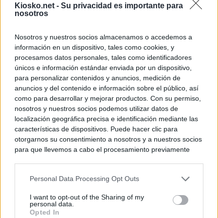
Kiosko.net -
Su privacidad es importante para
nosotros
Tatuajes, cicatri
que busca a los d
Ceuta
Nosotros y nuestros socios almacenamos o accedemos a
información en un dispositivo, tales como cookies, y
procesamos datos personales, tales como identificadores
© Kiosko.net
Aviso Legal
Privacidad y Cookies
únicos e información estándar enviada por un dispositivo,
para personalizar contenidos y anuncios, medición de
anuncios y del contenido e información sobre el público, así
como para desarrollar y mejorar productos. Con su permiso,
nosotros y nuestros socios podemos utilizar datos de
localización geográfica precisa e identificación mediante las
características de dispositivos. Puede hacer clic para
otorgarnos su consentimiento a nosotros y a nuestros socios
para que llevemos a cabo el procesamiento previamente
descrito. De forma alternativa, puede acceder a información
más detallada y cambiar sus preferencias antes de otorgar o
Personal Data Processing Opt Outs
negar su consentimiento. Tenga en cuenta que algún
procesamiento de sus datos personales puede no requerir
I want to opt-out of the Sharing of my
de su consentimiento, pero usted tiene el derecho de
personal data.
rechazar tal procesamiento. Sus preferencias se aplicarán
Opted In