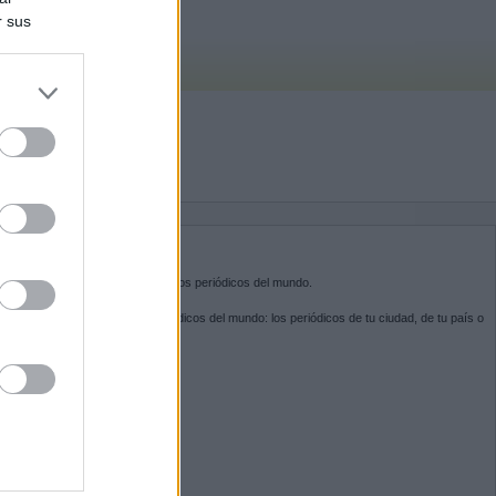
r sus
do nuestra
BRE KIOSKO.NET
sko.net
es la puerta de entrada a los periódicos del mundo.
ega por las portadas de los periódicos del mundo: los periódicos de tu ciudad, de tu país o
 otro extremo del mundo.
GUENOS