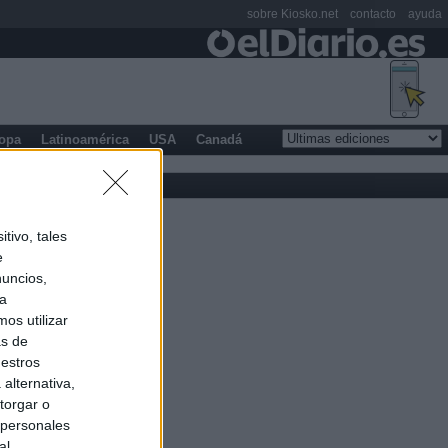
sobre Kiosko.net
contacto
ayuda
opa
Latinoamérica
USA
Canadá
tivo, tales
e
nuncios,
ra
os utilizar
as de
uestros
alternativa,
torgar o
 personales
al