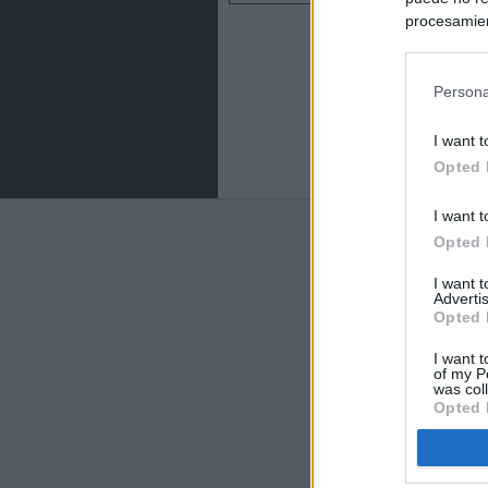
procesamien
preferencia
política de 
Persona
I want t
Opted 
I want t
Últimas notic
Opted 
El uso personal
I want 
Advertis
Opted 
El Gobierno de 
hace un año cu
I want t
of my P
was col
Sánchez se plant
Opted 
socios europeos
Los viajeros atr