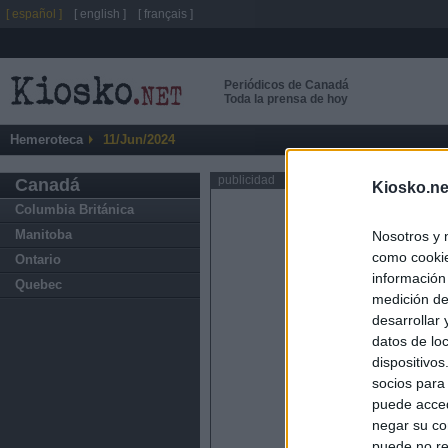
[ español ]
[ english ]
[ français ]
Periódicos de Canadá
Toda la prensa de hoy
Hemeroteca
11/Jun/2024
publicidad
Canadá
Kiosko.ne
Columbia Británica
Manitoba
Nosotros y 
como cookie
Ontario
información
Quebec
medición de
desarrollar
datos de loc
dispositivo
socios para
puede acced
negar su co
puede no re