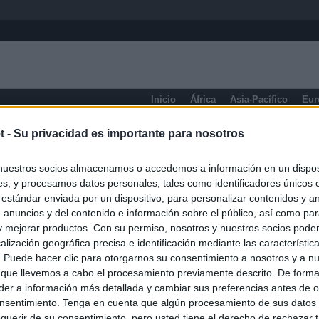
Inicio
África
Asia-Pacífico
Eur
Quebec
t -
Su privacidad es importante para nosotros
nuestros socios almacenamos o accedemos a información en un disposi
s, y procesamos datos personales, tales como identificadores únicos 
 estándar enviada por un dispositivo, para personalizar contenidos y a
 anuncios y del contenido e información sobre el público, así como pa
 y mejorar productos. Con su permiso, nosotros y nuestros socios podem
alización geográfica precisa e identificación mediante las característic
s. Puede hacer clic para otorgarnos su consentimiento a nosotros y a n
 que llevemos a cabo el procesamiento previamente descrito. De forma 
er a información más detallada y cambiar sus preferencias antes de o
nsentimiento. Tenga en cuenta que algún procesamiento de sus datos
querir de su consentimiento, pero usted tiene el derecho de rechazar t