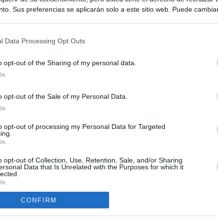
to. Sus preferencias se aplicarán solo a este sitio web. Puede cambia
s en cualquier momento entrando de nuevo en este sitio web o visitan
privacidad.
l Data Processing Opt Outs
o opt-out of the Sharing of my personal data.
In
o opt-out of the Sale of my Personal Data.
ias
In
SO
Kio
 de Ayuso de las instituciones de la Comunidad de Madrid
to opt-out of processing my Personal Data for Targeted
ing.
Nav
In
del
Ayuso pone a la venta el inmueble de Gran Vía más caro que
ando no logró venderlo
o opt-out of Collection, Use, Retention, Sale, and/or Sharing
SÍ
ersonal Data that Is Unrelated with the Purposes for which it
lected.
a con Meloni y entra al choque con Italia tras calmar al resto de
In
CONFIRM
apados en la crisis entre España e Italia: “Es ridículo que