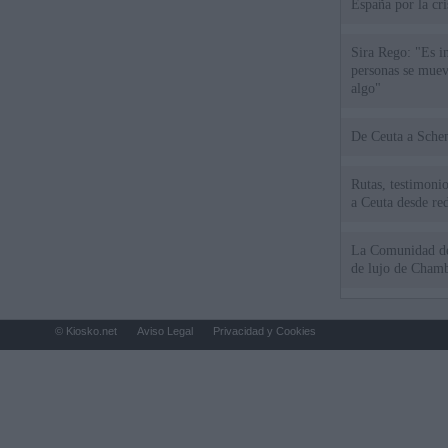
España por la cri
Sira Rego: "Es i
personas se muev
algo"
De Ceu
Rutas, testimonio
a Ceuta desde red
La Comunidad de 
de lujo de Chamb
© Kiosko.net
Aviso Legal
Privacidad y Cookies