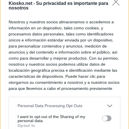
Kiosko.net -
Su privacidad es importante para
nosotros
Nosotros y nuestros socios almacenamos o accedemos a
información en un dispositivo, tales como cookies, y
procesamos datos personales, tales como identificadores
únicos e información estándar enviada por un dispositivo,
para personalizar contenidos y anuncios, medición de
anuncios y del contenido e información sobre el público, así
como para desarrollar y mejorar productos. Con su permiso,
nosotros y nuestros socios podemos utilizar datos de
localización geográfica precisa e identificación mediante las
características de dispositivos. Puede hacer clic para
otorgarnos su consentimiento a nosotros y a nuestros socios
para que llevemos a cabo el procesamiento previamente
descrito. De forma alternativa, puede acceder a información
más detallada y cambiar sus preferencias antes de otorgar o
Personal Data Processing Opt Outs
negar su consentimiento. Tenga en cuenta que algún
procesamiento de sus datos personales puede no requerir
I want to opt-out of the Sharing of my
de su consentimiento, pero usted tiene el derecho de
personal data.
rechazar tal procesamiento. Sus preferencias se aplicarán
Opted In