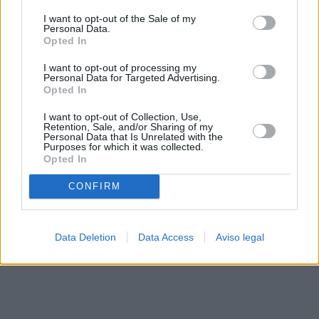
solo a este sitio web. Puede cambiar sus preferencias en
I want to opt-out of the Sale of my
cualquier momento entrando de nuevo en este sitio web o
Personal Data.
visitando nuestra política de privacidad.
Opted In
I want to opt-out of processing my
Personal Data for Targeted Advertising.
Opted In
I want to opt-out of Collection, Use,
Retention, Sale, and/or Sharing of my
Personal Data that Is Unrelated with the
Purposes for which it was collected.
Opted In
CONFIRM
Data Deletion
Data Access
Aviso legal