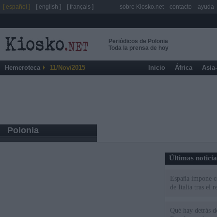
[ español ]
[ english ]
[ français ]
sobre Kiosko.net
contacto
ayuda
Periódicos de Polonia
Toda la prensa de hoy
Hemeroteca
11/Nov/2015
Inicio
África
Asia
Polonia
Últimas notici
España impone co
de Italia tras el
Qué hay detrás d