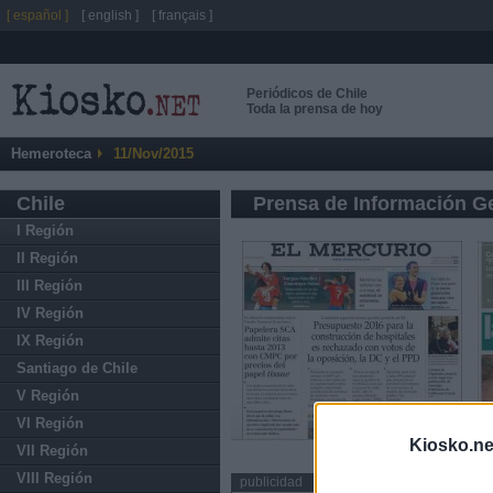
[ español ]
[ english ]
[ français ]
Periódicos de Chile
Toda la prensa de hoy
Hemeroteca
11/Nov/2015
Chile
Prensa de Información G
I Región
II Región
III Región
IV Región
IX Región
Santiago de Chile
V Región
VI Región
Kiosko.ne
VII Región
VIII Región
publicidad