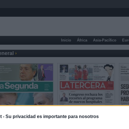
Inicio
África
Asia-Pacífico
Eur
eneral
t -
Su privacidad es importante para nosotros
Prensa Popular