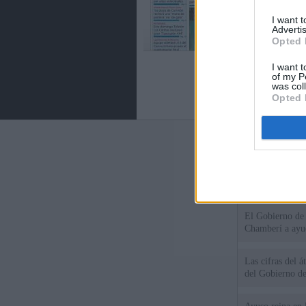
I want 
Advertis
Opted 
I want t
of my P
was col
Opted 
Últimas notic
El consejero al
que Madrid no ti
El Gobierno de 
Chamberí a ayud
Las cifras del á
del Gobierno d