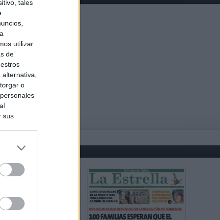
tivo, tales
e
nuncios,
ra
os utilizar
as de
uestros
alternativa,
torgar o
 personales
al
r sus
do nuestra