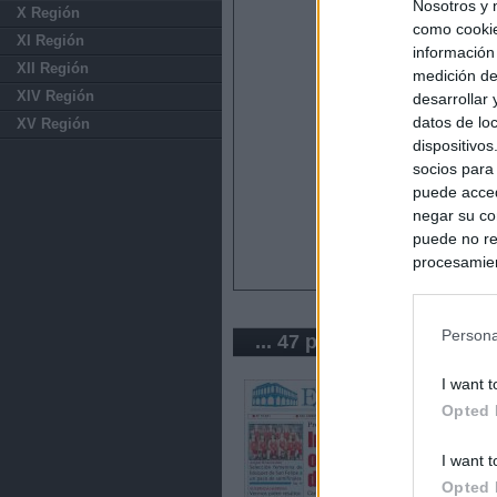
Nosotros y 
X Región
como cookie
XI Región
información
XII Región
medición de
XIV Región
desarrollar
datos de loc
XV Región
dispositivo
socios para
puede acced
negar su co
puede no re
procesamien
preferencia
política de 
Persona
... 47 periódicos de Chile
I want t
Opted 
I want t
Opted 