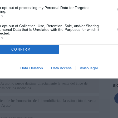
to opt-out of processing my Personal Data for Targeted
ing.
In
o opt-out of Collection, Use, Retention, Sale, and/or Sharing
ersonal Data that Is Unrelated with the Purposes for which it
lected.
In
CONFIRM
ias
SO
Kio
 que Ayuso señaló por la compra del ático: "Lo que no se dice es
Data Deletion
Data Access
Aviso legal
ene residencia oficial para la presidenta"
Nav
del
Ayuso no puede destinar directamente la venta del ático de
SÍ
as por los incendios
tico: de los honorarios de la inmobiliaria a la estimación de venta
e Ayuso