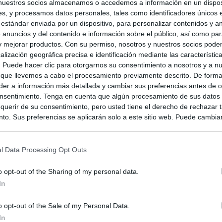
nuestros socios almacenamos o accedemos a información en un disposi
s, y procesamos datos personales, tales como identificadores únicos 
 estándar enviada por un dispositivo, para personalizar contenidos y a
 anuncios y del contenido e información sobre el público, así como pa
 y mejorar productos. Con su permiso, nosotros y nuestros socios podem
alización geográfica precisa e identificación mediante las característic
s. Puede hacer clic para otorgarnos su consentimiento a nosotros y a n
 que llevemos a cabo el procesamiento previamente descrito. De forma 
er a información más detallada y cambiar sus preferencias antes de o
nsentimiento. Tenga en cuenta que algún procesamiento de sus datos
querir de su consentimiento, pero usted tiene el derecho de rechazar t
to. Sus preferencias se aplicarán solo a este sitio web. Puede cambia
s en cualquier momento entrando de nuevo en este sitio web o visitan
privacidad.
l Data Processing Opt Outs
o opt-out of the Sharing of my personal data.
In
o opt-out of the Sale of my Personal Data.
In