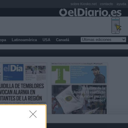
sobre Kiosko.net
contacto
ayuda
opa
Latinoamérica
USA
Canadá