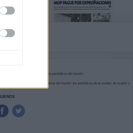
BRE KIOSKO.NET
sko.net
es la puerta de entrada a los periódicos del mundo.
ega por las portadas de los periódicos del mundo: los periódicos de tu ciudad, de tu país o
 otro extremo del mundo.
GUENOS