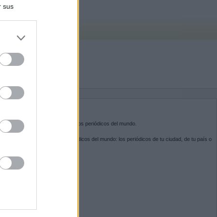
r sus
do nuestra
BRE KIOSKO.NET
sko.net
es la puerta de entrada a los periódicos del mundo.
ega por las portadas de los periódicos del mundo: los periódicos de tu ciudad, de tu país o
 otro extremo del mundo.
GUENOS