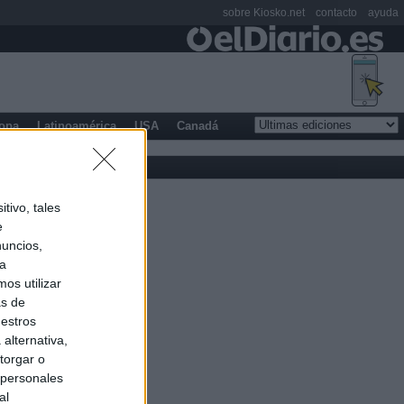
sobre Kiosko.net
contacto
ayuda
opa
Latinoamérica
USA
Canadá
tivo, tales
e
nuncios,
ra
os utilizar
as de
uestros
alternativa,
torgar o
 personales
al