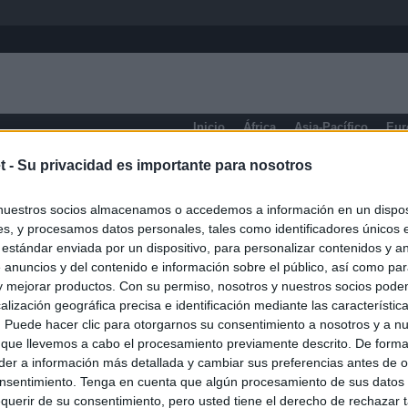
Inicio
África
Asia-Pacífico
Eur
t -
Su privacidad es importante para nosotros
eneral
nuestros socios almacenamos o accedemos a información en un disposi
s, y procesamos datos personales, tales como identificadores únicos 
 estándar enviada por un dispositivo, para personalizar contenidos y a
 anuncios y del contenido e información sobre el público, así como pa
 y mejorar productos. Con su permiso, nosotros y nuestros socios podem
alización geográfica precisa e identificación mediante las característic
s. Puede hacer clic para otorgarnos su consentimiento a nosotros y a n
 que llevemos a cabo el procesamiento previamente descrito. De forma 
er a información más detallada y cambiar sus preferencias antes de o
nsentimiento. Tenga en cuenta que algún procesamiento de sus datos
querir de su consentimiento, pero usted tiene el derecho de rechazar t