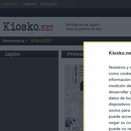
[ español ]
[ english ]
[ français ]
Periódicos de Japón
Toda la prensa de hoy
Hemeroteca
11/Nov/2015
Kiosko.ne
Japón
Prensa de Información G
Nosotros y 
como cookie
información
medición de
desarrollar
datos de loc
dispositivo
socios para
puede acced
negar su co
puede no re