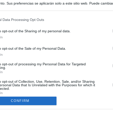
to. Sus preferencias se aplicarán solo a este sitio web. Puede cambia
s en cualquier momento entrando de nuevo en este sitio web o visitan
privacidad.
l Data Processing Opt Outs
o opt-out of the Sharing of my personal data.
In
o opt-out of the Sale of my Personal Data.
ias
In
SO
to opt-out of processing my Personal Data for Targeted
Kio
 de Ayuso de las instituciones de la Comunidad de Madrid
ing.
In
Nav
del
Ayuso pone a la venta el inmueble de Gran Vía más caro que
o opt-out of Collection, Use, Retention, Sale, and/or Sharing
ando no logró venderlo
SÍ
ersonal Data that Is Unrelated with the Purposes for which it
lected.
In
mos una oportunidad": el camino a Ceuta de Mohamed y cientos
sde la peor crisis humanitaria del mundo
CONFIRM
a con Meloni y entra al choque con Italia tras calmar al resto de