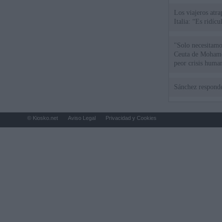
Los viajeros atra
Italia: “Es ridíc
"Solo necesitamo
Ceuta de Mohamed
peor crisis huma
Sánchez responde
© Kiosko.net
Aviso Legal
Privacidad y Cookies