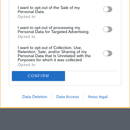
solo a este sitio web. Puede cambiar sus preferencias en
I want to opt-out of the Sale of my
cualquier momento entrando de nuevo en este sitio web o
Personal Data.
visitando nuestra política de privacidad.
Opted In
I want to opt-out of processing my
Personal Data for Targeted Advertising.
Opted In
I want to opt-out of Collection, Use,
Retention, Sale, and/or Sharing of my
Personal Data that Is Unrelated with the
Purposes for which it was collected.
Opted In
CONFIRM
Data Deletion
Data Access
Aviso legal