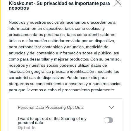
Kiosko.net -
Su privacidad es importante para
nosotros
Nosotros y nuestros socios almacenamos o accedemos a
información en un dispositivo, tales como cookies, y
procesamos datos personales, tales como identificadores
únicos e información estándar enviada por un dispositivo,
para personalizar contenidos y anuncios, medición de
anuncios y del contenido e información sobre el público, así
como para desarrollar y mejorar productos. Con su permiso,
nosotros y nuestros socios podemos utilizar datos de
localización geográfica precisa e identificación mediante las
características de dispositivos. Puede hacer clic para
otorgarnos su consentimiento a nosotros y a nuestros socios
para que llevemos a cabo el procesamiento previamente
descrito. De forma alternativa, puede acceder a información
más detallada y cambiar sus preferencias antes de otorgar o
Personal Data Processing Opt Outs
negar su consentimiento. Tenga en cuenta que algún
procesamiento de sus datos personales puede no requerir
I want to opt-out of the Sharing of my
de su consentimiento, pero usted tiene el derecho de
personal data.
rechazar tal procesamiento. Sus preferencias se aplicarán
Opted In