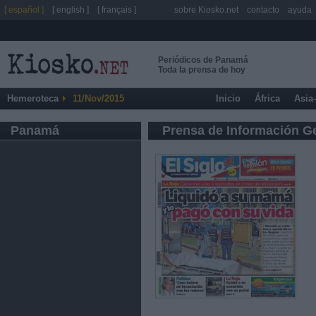
[ español ]
[ english ]
[ français ]
sobre Kiosko.net
contacto
ayuda
Periódicos de Panamá
Toda la prensa de hoy
Hemeroteca
11/Nov/2015
Inicio
África
Asia
Panamá
Prensa de Información G