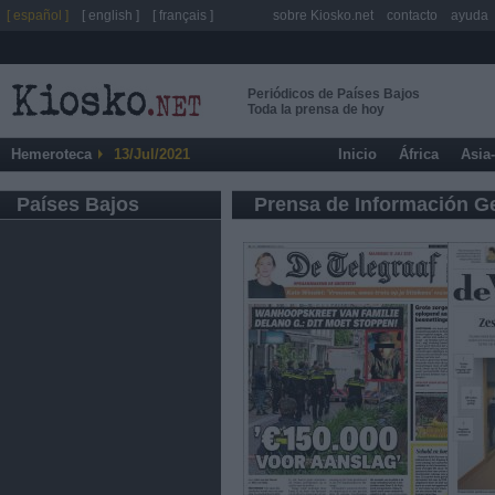
[ español ]
[ english ]
[ français ]
sobre Kiosko.net
contacto
ayuda
Periódicos de Países Bajos
Toda la prensa de hoy
Hemeroteca
13/Jul/2021
Inicio
África
Asia
Países Bajos
Prensa de Información G