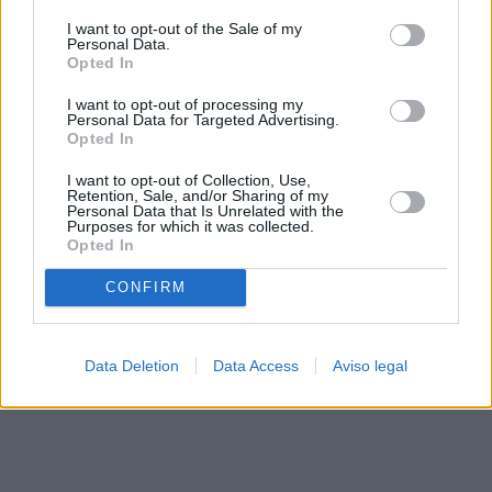
solo a este sitio web. Puede cambiar sus preferencias en
I want to opt-out of the Sale of my
cualquier momento entrando de nuevo en este sitio web o
Personal Data.
visitando nuestra política de privacidad.
Opted In
I want to opt-out of processing my
Personal Data for Targeted Advertising.
Opted In
I want to opt-out of Collection, Use,
Retention, Sale, and/or Sharing of my
Personal Data that Is Unrelated with the
Purposes for which it was collected.
Opted In
CONFIRM
Data Deletion
Data Access
Aviso legal