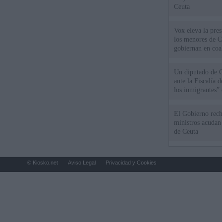
Ceuta
Vox eleva la pres
los menores de C
gobiernan en coa
Un diputado de 
ante la Fiscalía 
los inmigrantes”
El Gobierno rech
ministros acudan 
de Ceuta
© Kiosko.net
Aviso Legal
Privacidad y Cookies