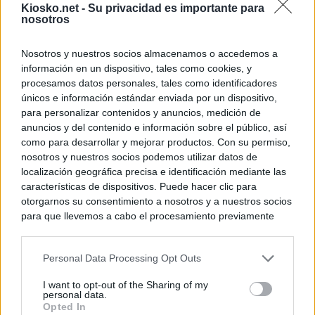
Kiosko.net -
Su privacidad es importante para
nosotros
Nosotros y nuestros socios almacenamos o accedemos a
información en un dispositivo, tales como cookies, y
procesamos datos personales, tales como identificadores
únicos e información estándar enviada por un dispositivo,
para personalizar contenidos y anuncios, medición de
anuncios y del contenido e información sobre el público, así
como para desarrollar y mejorar productos. Con su permiso,
nosotros y nuestros socios podemos utilizar datos de
localización geográfica precisa e identificación mediante las
características de dispositivos. Puede hacer clic para
otorgarnos su consentimiento a nosotros y a nuestros socios
para que llevemos a cabo el procesamiento previamente
descrito. De forma alternativa, puede acceder a información
más detallada y cambiar sus preferencias antes de otorgar o
Personal Data Processing Opt Outs
negar su consentimiento. Tenga en cuenta que algún
procesamiento de sus datos personales puede no requerir
I want to opt-out of the Sharing of my
de su consentimiento, pero usted tiene el derecho de
personal data.
rechazar tal procesamiento. Sus preferencias se aplicarán
Opted In