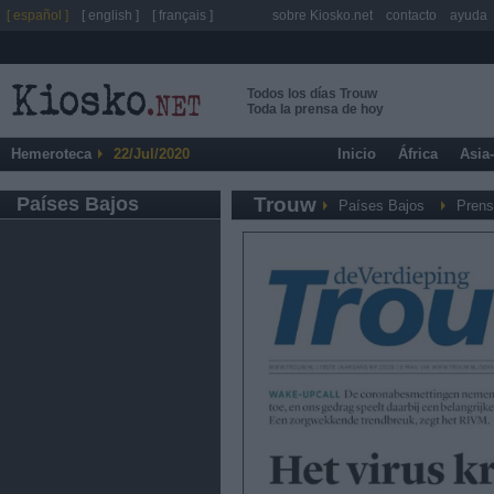
[ español ]
[ english ]
[ français ]
sobre Kiosko.net
contacto
ayuda
Todos los días Trouw
Toda la prensa de hoy
Hemeroteca
22/Jul/2020
Inicio
África
Asia
Países Bajos
Trouw
Países Bajos
Prens