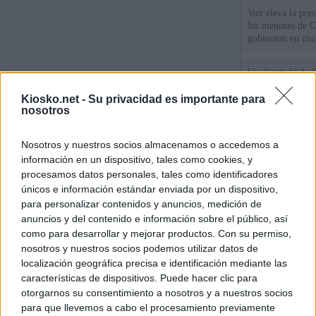
Vox eleva la pres
los menores de C
gobiernan en coa
Un diputado de 
ante la Fiscalía 
los inmigrantes”
Kiosko.net -
Su privacidad es importante para
nosotros
El Gobierno rech
Nosotros y nuestros socios almacenamos o accedemos a
ministros acudan 
de Ceuta
información en un dispositivo, tales como cookies, y
procesamos datos personales, tales como identificadores
únicos e información estándar enviada por un dispositivo,
© Kiosko.net
Aviso Legal
Privacidad y Cookies
para personalizar contenidos y anuncios, medición de
anuncios y del contenido e información sobre el público, así
como para desarrollar y mejorar productos. Con su permiso,
nosotros y nuestros socios podemos utilizar datos de
localización geográfica precisa e identificación mediante las
características de dispositivos. Puede hacer clic para
otorgarnos su consentimiento a nosotros y a nuestros socios
para que llevemos a cabo el procesamiento previamente