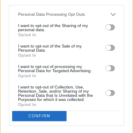
descrito. De forma alternativa, puede acceder a información
más detallada y cambiar sus preferencias antes de otorgar o
Personal Data Processing Opt Outs
negar su consentimiento. Tenga en cuenta que algún
procesamiento de sus datos personales puede no requerir
I want to opt-out of the Sharing of my
de su consentimiento, pero usted tiene el derecho de
personal data.
rechazar tal procesamiento. Sus preferencias se aplicarán
Opted In
solo a este sitio web. Puede cambiar sus preferencias en
I want to opt-out of the Sale of my
cualquier momento entrando de nuevo en este sitio web o
Personal Data.
visitando nuestra política de privacidad.
Opted In
I want to opt-out of processing my
Personal Data for Targeted Advertising.
Opted In
I want to opt-out of Collection, Use,
Retention, Sale, and/or Sharing of my
Personal Data that Is Unrelated with the
Purposes for which it was collected.
Opted In
CONFIRM