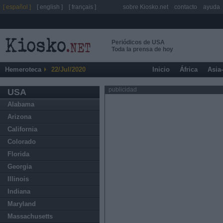
[ español ]
[ english ]
[ français ]
sobre Kiosko.net
contacto
ayuda
Periódicos de USA
Toda la prensa de hoy
Hemeroteca
22/Jul/2020
Inicio
África
Asia
publicidad
USA
Alabama
Arizona
California
Colorado
Florida
Georgia
Illinois
Indiana
Maryland
Massachusetts