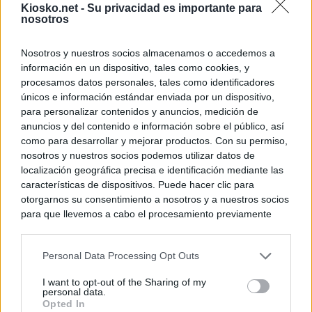
Kiosko.net -
Su privacidad es importante para
nosotros
Nosotros y nuestros socios almacenamos o accedemos a
información en un dispositivo, tales como cookies, y
procesamos datos personales, tales como identificadores
únicos e información estándar enviada por un dispositivo,
para personalizar contenidos y anuncios, medición de
anuncios y del contenido e información sobre el público, así
como para desarrollar y mejorar productos. Con su permiso,
nosotros y nuestros socios podemos utilizar datos de
localización geográfica precisa e identificación mediante las
características de dispositivos. Puede hacer clic para
otorgarnos su consentimiento a nosotros y a nuestros socios
para que llevemos a cabo el procesamiento previamente
descrito. De forma alternativa, puede acceder a información
más detallada y cambiar sus preferencias antes de otorgar o
Personal Data Processing Opt Outs
negar su consentimiento. Tenga en cuenta que algún
procesamiento de sus datos personales puede no requerir
I want to opt-out of the Sharing of my
de su consentimiento, pero usted tiene el derecho de
personal data.
rechazar tal procesamiento. Sus preferencias se aplicarán
Opted In