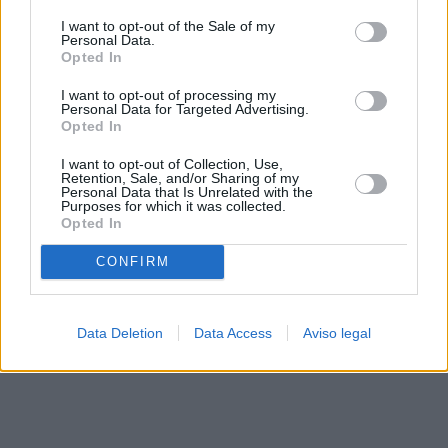
solo a este sitio web. Puede cambiar sus preferencias en
I want to opt-out of the Sale of my
cualquier momento entrando de nuevo en este sitio web o
Personal Data.
visitando nuestra política de privacidad.
Opted In
I want to opt-out of processing my
Personal Data for Targeted Advertising.
Opted In
I want to opt-out of Collection, Use,
Retention, Sale, and/or Sharing of my
Personal Data that Is Unrelated with the
Purposes for which it was collected.
Opted In
CONFIRM
Data Deletion
Data Access
Aviso legal