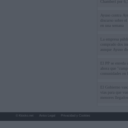
Chamberí por 6,3
Ayuso contra Ay
discurso sobre e
en una semana
La empresa públic
comprado dos inm
aunque Ayuso dic
el año"
El PP se enreda 
ahora que "cumpl
comunidades en l
oponen
El Gobierno vasc
vías para que vue
menores llegados
© Kiosko.net
Aviso Legal
Privacidad y Cookies