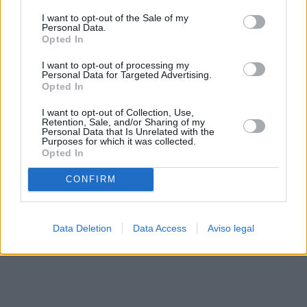
solo a este sitio web. Puede cambiar sus preferencias en
I want to opt-out of the Sale of my
cualquier momento entrando de nuevo en este sitio web o
Personal Data.
visitando nuestra política de privacidad.
Opted In
I want to opt-out of processing my
Personal Data for Targeted Advertising.
Opted In
I want to opt-out of Collection, Use,
Retention, Sale, and/or Sharing of my
Personal Data that Is Unrelated with the
Purposes for which it was collected.
Opted In
CONFIRM
Data Deletion
Data Access
Aviso legal