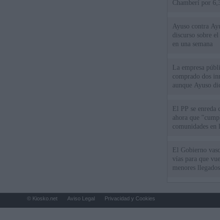
Chamberí por 6,3
Ayuso contra Ay
discurso sobre e
en una semana
La empresa públic
comprado dos inm
aunque Ayuso dic
el año"
El PP se enreda 
ahora que "cumpl
comunidades en l
oponen
El Gobierno vasc
vías para que vue
menores llegados
© Kiosko.net
Aviso Legal
Privacidad y Cookies