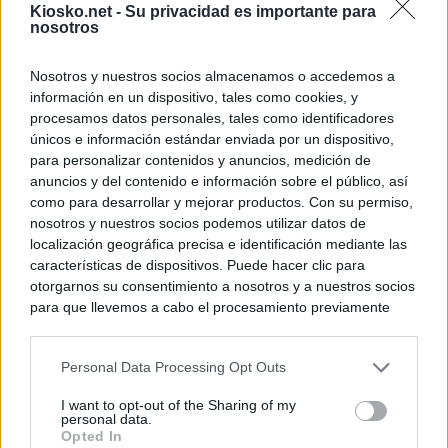
Kiosko.net -
Su privacidad es importante para
nosotros
Nosotros y nuestros socios almacenamos o accedemos a
información en un dispositivo, tales como cookies, y
procesamos datos personales, tales como identificadores
únicos e información estándar enviada por un dispositivo,
para personalizar contenidos y anuncios, medición de
anuncios y del contenido e información sobre el público, así
como para desarrollar y mejorar productos. Con su permiso,
nosotros y nuestros socios podemos utilizar datos de
localización geográfica precisa e identificación mediante las
características de dispositivos. Puede hacer clic para
otorgarnos su consentimiento a nosotros y a nuestros socios
para que llevemos a cabo el procesamiento previamente
descrito. De forma alternativa, puede acceder a información
más detallada y cambiar sus preferencias antes de otorgar o
Personal Data Processing Opt Outs
negar su consentimiento. Tenga en cuenta que algún
procesamiento de sus datos personales puede no requerir
I want to opt-out of the Sharing of my
de su consentimiento, pero usted tiene el derecho de
personal data.
rechazar tal procesamiento. Sus preferencias se aplicarán
Opted In