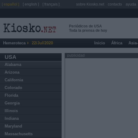
[ español ]
[ english ]
[ français ]
sobre Kiosko.net
contacto
ayuda
Periódicos de USA
Toda la prensa de hoy
Hemeroteca
22/Jul/2020
Inicio
África
Asia
publicidad
USA
Alabama
Arizona
California
Colorado
Florida
Georgia
Illinois
Indiana
Maryland
Massachusetts