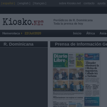
[ español ]
[ english ]
[ français ]
sobre Kiosko.net
contacto
ayuda
Periódicos de R. Dominicana
Toda la prensa de hoy
Hemeroteca
22/Jul/2020
Inicio
África
Asia
R. Dominicana
Prensa de Información G