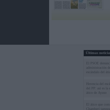
Últimas notici
El PSOE denuncia
administración d
escándalo del áti
Herencia del esc
del PP: así es l
ático de Ayuso
El ático que com
Chamberí tampoco