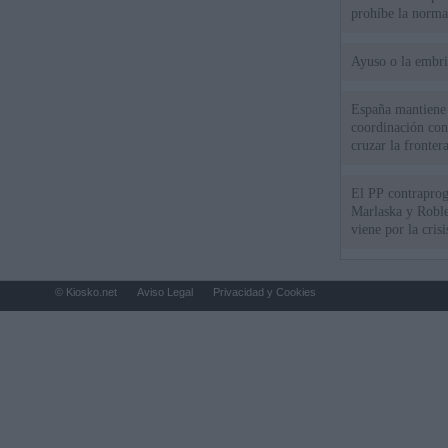
prohíbe la norma
Ayuso o la embr
España mantiene l
coordinación con
cruzar la fronter
El PP contraprog
Marlaska y Roble
viene por la cris
© Kiosko.net
Aviso Legal
Privacidad y Cookies