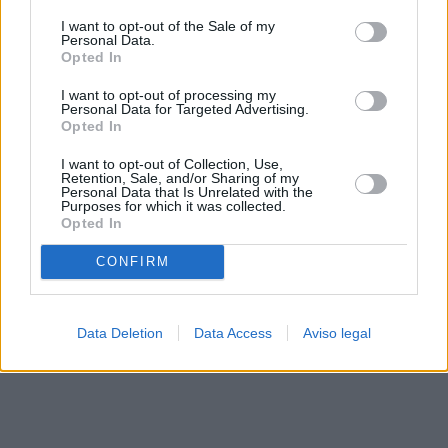
solo a este sitio web. Puede cambiar sus preferencias en
I want to opt-out of the Sale of my
cualquier momento entrando de nuevo en este sitio web o
Personal Data.
visitando nuestra política de privacidad.
Opted In
I want to opt-out of processing my
Personal Data for Targeted Advertising.
Opted In
I want to opt-out of Collection, Use,
Retention, Sale, and/or Sharing of my
Personal Data that Is Unrelated with the
Purposes for which it was collected.
Opted In
CONFIRM
Data Deletion
Data Access
Aviso legal