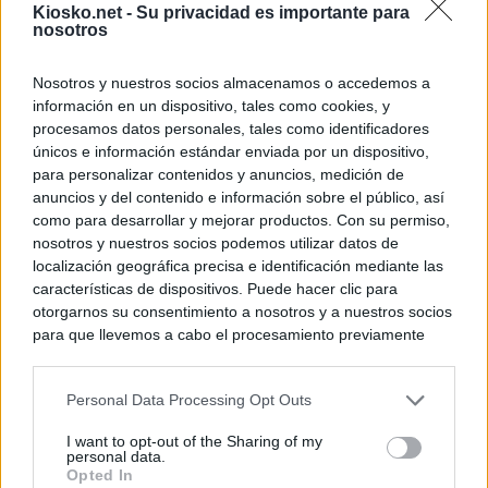
Kiosko.net -
Su privacidad es importante para
nosotros
Nosotros y nuestros socios almacenamos o accedemos a
información en un dispositivo, tales como cookies, y
procesamos datos personales, tales como identificadores
únicos e información estándar enviada por un dispositivo,
para personalizar contenidos y anuncios, medición de
anuncios y del contenido e información sobre el público, así
como para desarrollar y mejorar productos. Con su permiso,
nosotros y nuestros socios podemos utilizar datos de
localización geográfica precisa e identificación mediante las
características de dispositivos. Puede hacer clic para
otorgarnos su consentimiento a nosotros y a nuestros socios
para que llevemos a cabo el procesamiento previamente
descrito. De forma alternativa, puede acceder a información
más detallada y cambiar sus preferencias antes de otorgar o
Personal Data Processing Opt Outs
negar su consentimiento. Tenga en cuenta que algún
procesamiento de sus datos personales puede no requerir
I want to opt-out of the Sharing of my
de su consentimiento, pero usted tiene el derecho de
personal data.
rechazar tal procesamiento. Sus preferencias se aplicarán
Opted In