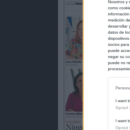
Nosotros y 
como cookie
información
medición de
desarrollar
datos de loc
dispositivo
socios para
puede acced
negar su co
puede no re
procesamien
preferencia
política de 
Persona
I want t
Opted 
I want t
Opted 