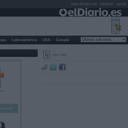
sobre Kiosko.net
contacto
ayuda
opa
Latinoamérica
USA
Canadá
sitio web