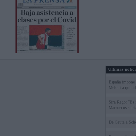
Últimas notic
España impone co
Meloni a quitar
Sira Rego: "Es 
Marruecos supie
De Ce