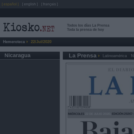
[ español ]
[ english ]
[ français ]
Todos los días La Prensa
Toda la prensa de hoy
Hemeroteca
22/Jul/2020
Nicaragua
La Prensa
Latinoamérica
N