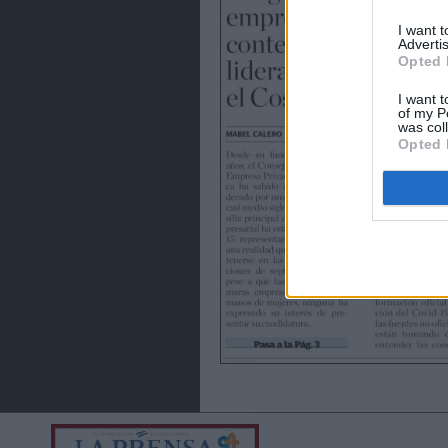
I want 
Advertis
Opted 
I want t
of my P
was col
Opted 