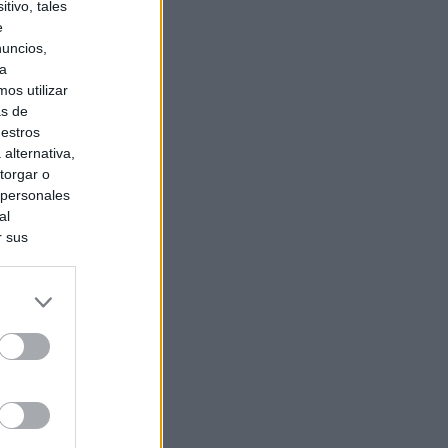
tivo, tales
e
nuncios,
ra
os utilizar
as de
uestros
alternativa,
torgar o
 personales
al
r sus
do nuestra