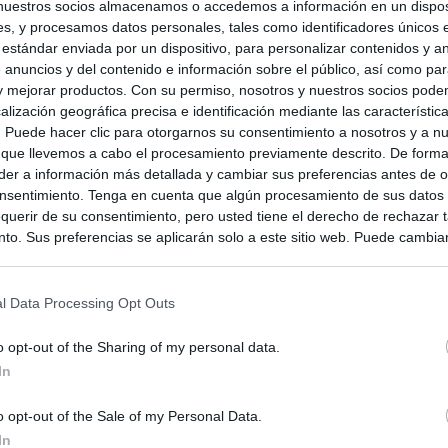
nuestros socios almacenamos o accedemos a información en un disposi
s, y procesamos datos personales, tales como identificadores únicos 
 estándar enviada por un dispositivo, para personalizar contenidos y a
 anuncios y del contenido e información sobre el público, así como pa
 y mejorar productos. Con su permiso, nosotros y nuestros socios podem
alización geográfica precisa e identificación mediante las característic
s. Puede hacer clic para otorgarnos su consentimiento a nosotros y a n
 que llevemos a cabo el procesamiento previamente descrito. De forma 
er a información más detallada y cambiar sus preferencias antes de o
nsentimiento. Tenga en cuenta que algún procesamiento de sus datos
querir de su consentimiento, pero usted tiene el derecho de rechazar t
to. Sus preferencias se aplicarán solo a este sitio web. Puede cambia
s en cualquier momento entrando de nuevo en este sitio web o visitan
privacidad.
l Data Processing Opt Outs
o opt-out of the Sharing of my personal data.
In
o opt-out of the Sale of my Personal Data.
In