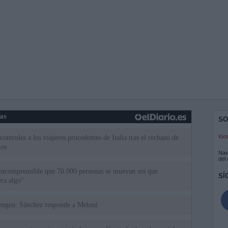
ias
SO
Kio
ntroles a los viajeros procedentes de Italia tras el rechazo de
los
Nav
del
incomprensible que 70.000 personas se muevan sin que
SÍ
ra algo"
uta a Schengen: Sánchez responde a Meloni