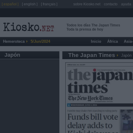
[ español ]
[ english ]
[ français ]
sobre Kiosko.net
contacto
ayuda
Todos los días The Japan Times
Toda la prensa de hoy
Hemeroteca
5/Jun/2024
Inicio
África
Asia
Japón
The Japan Times
Japón