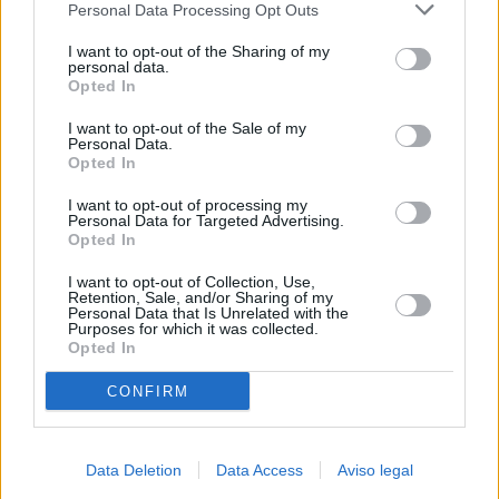
Personal Data Processing Opt Outs
negar su consentimiento. Tenga en cuenta que algún
procesamiento de sus datos personales puede no requerir
I want to opt-out of the Sharing of my
de su consentimiento, pero usted tiene el derecho de
personal data.
rechazar tal procesamiento. Sus preferencias se aplicarán
Opted In
solo a este sitio web. Puede cambiar sus preferencias en
I want to opt-out of the Sale of my
cualquier momento entrando de nuevo en este sitio web o
Personal Data.
visitando nuestra política de privacidad.
Opted In
I want to opt-out of processing my
Personal Data for Targeted Advertising.
Opted In
I want to opt-out of Collection, Use,
Retention, Sale, and/or Sharing of my
Personal Data that Is Unrelated with the
Purposes for which it was collected.
Opted In
CONFIRM
Data Deletion
Data Access
Aviso legal