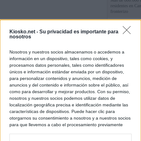
Más de 800.000 t
residentes en Can
fronterizo
Qué hay detrás d
Kiosko.net -
Su privacidad es importante para
España por la cri
nosotros
Sira Rego: "Es i
Nosotros y nuestros socios almacenamos o accedemos a
personas se muev
información en un dispositivo, tales como cookies, y
algo"
procesamos datos personales, tales como identificadores
únicos e información estándar enviada por un dispositivo,
para personalizar contenidos y anuncios, medición de
© Kiosko.net
Aviso Legal
Privacidad y Cookies
anuncios y del contenido e información sobre el público, así
como para desarrollar y mejorar productos. Con su permiso,
nosotros y nuestros socios podemos utilizar datos de
localización geográfica precisa e identificación mediante las
características de dispositivos. Puede hacer clic para
otorgarnos su consentimiento a nosotros y a nuestros socios
para que llevemos a cabo el procesamiento previamente
descrito. De forma alternativa, puede acceder a información
más detallada y cambiar sus preferencias antes de otorgar o