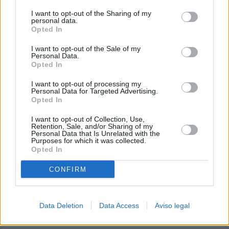
procesamiento de sus datos personales puede no requerir
I want to opt-out of the Sharing of my
de su consentimiento, pero usted tiene el derecho de
personal data.
rechazar tal procesamiento. Sus preferencias se aplicarán
Opted In
solo a este sitio web. Puede cambiar sus preferencias en
I want to opt-out of the Sale of my
cualquier momento entrando de nuevo en este sitio web o
Personal Data.
visitando nuestra política de privacidad.
Opted In
I want to opt-out of processing my
Personal Data for Targeted Advertising.
Opted In
I want to opt-out of Collection, Use,
Retention, Sale, and/or Sharing of my
Personal Data that Is Unrelated with the
Purposes for which it was collected.
Opted In
CONFIRM
Data Deletion
Data Access
Aviso legal