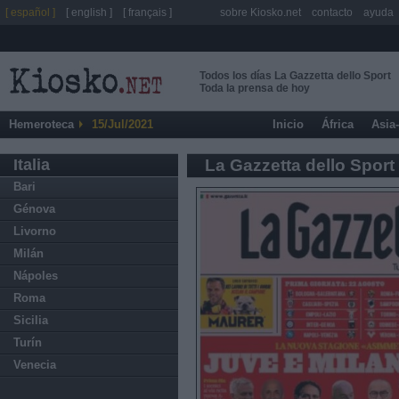
[ español ]
[ english ]
[ français ]
sobre Kiosko.net
contacto
ayuda
Todos los días La Gazzetta dello Sport
Toda la prensa de hoy
Hemeroteca
15/Jul/2021
Inicio
África
Asia
Italia
La Gazzetta dello Sport
Bari
Génova
Livorno
Milán
Nápoles
Roma
Sicilia
Turín
Venecia