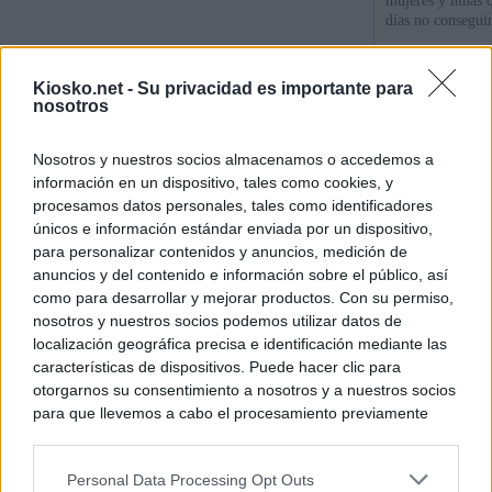
mujeres y niñas 
días no consegu
La protección de
Kiosko.net -
Su privacidad es importante para
de fronteras
nosotros
Meloni denuncia 
Nosotros y nuestros socios almacenamos o accedemos a
mientras llama a
información en un dispositivo, tales como cookies, y
para Italia con 
procesamos datos personales, tales como identificadores
únicos e información estándar enviada por un dispositivo,
para personalizar contenidos y anuncios, medición de
© Kiosko.net
Aviso Legal
Privacidad y Cookies
anuncios y del contenido e información sobre el público, así
como para desarrollar y mejorar productos. Con su permiso,
nosotros y nuestros socios podemos utilizar datos de
localización geográfica precisa e identificación mediante las
características de dispositivos. Puede hacer clic para
otorgarnos su consentimiento a nosotros y a nuestros socios
para que llevemos a cabo el procesamiento previamente
descrito. De forma alternativa, puede acceder a información
más detallada y cambiar sus preferencias antes de otorgar o
Personal Data Processing Opt Outs
negar su consentimiento. Tenga en cuenta que algún