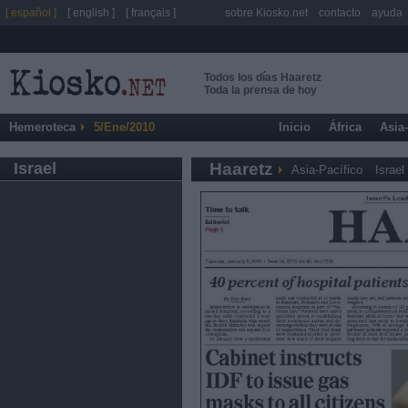
[ español ]
[ english ]
[ français ]
sobre Kiosko.net
contacto
ayuda
Todos los días Haaretz
Toda la prensa de hoy
Hemeroteca
5/Ene/2010
Inicio
África
Asia
Israel
Haaretz
Asia-Pacífico
Israel