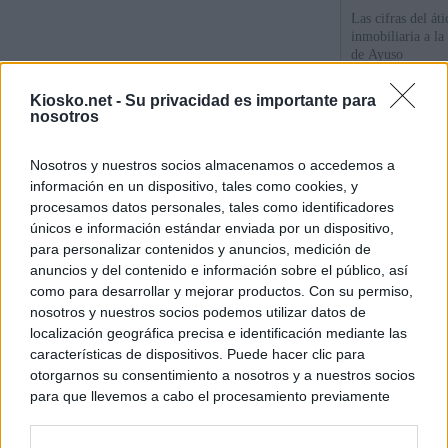
Las cifras del át
inmobiliaria a l
de Ayuso
Kiosko.net -
Su privacidad es importante para
La empresa públic
nosotros
comprado dos inm
aunque Ayuso dic
el año"
Nosotros y nuestros socios almacenamos o accedemos a
información en un dispositivo, tales como cookies, y
Ayuso reina en l
procesamos datos personales, tales como identificadores
únicos e información estándar enviada por un dispositivo,
para personalizar contenidos y anuncios, medición de
© Kiosko.net
Aviso Legal
Privacidad y Cookies
anuncios y del contenido e información sobre el público, así
como para desarrollar y mejorar productos. Con su permiso,
nosotros y nuestros socios podemos utilizar datos de
localización geográfica precisa e identificación mediante las
características de dispositivos. Puede hacer clic para
otorgarnos su consentimiento a nosotros y a nuestros socios
para que llevemos a cabo el procesamiento previamente
descrito. De forma alternativa, puede acceder a información
más detallada y cambiar sus preferencias antes de otorgar o