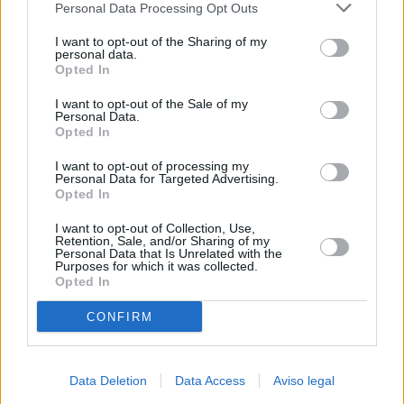
Personal Data Processing Opt Outs
negar su consentimiento. Tenga en cuenta que algún
procesamiento de sus datos personales puede no requerir
I want to opt-out of the Sharing of my
de su consentimiento, pero usted tiene el derecho de
personal data.
rechazar tal procesamiento. Sus preferencias se aplicarán
Opted In
solo a este sitio web. Puede cambiar sus preferencias en
I want to opt-out of the Sale of my
cualquier momento entrando de nuevo en este sitio web o
Personal Data.
visitando nuestra política de privacidad.
Opted In
I want to opt-out of processing my
Personal Data for Targeted Advertising.
Opted In
I want to opt-out of Collection, Use,
Retention, Sale, and/or Sharing of my
Personal Data that Is Unrelated with the
Purposes for which it was collected.
Opted In
CONFIRM
Data Deletion
Data Access
Aviso legal