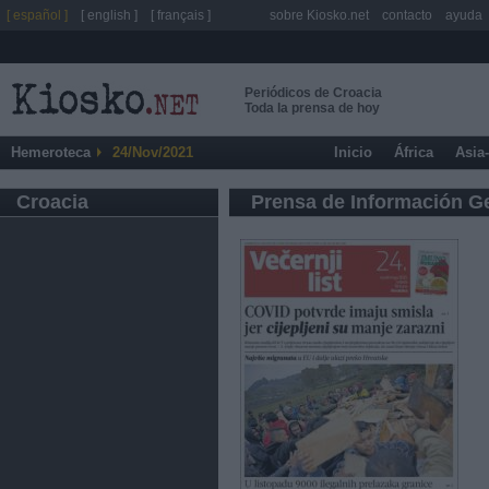
[ español ]
[ english ]
[ français ]
sobre Kiosko.net
contacto
ayuda
Periódicos de Croacia
Toda la prensa de hoy
Hemeroteca
24/Nov/2021
Inicio
África
Asia
Croacia
Prensa de Información G