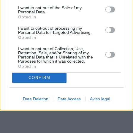
solo a este sitio web. Puede cambiar sus preferencias en
I want to opt-out of the Sale of my
cualquier momento entrando de nuevo en este sitio web o
Personal Data.
visitando nuestra política de privacidad.
Opted In
I want to opt-out of processing my
Personal Data for Targeted Advertising.
Opted In
I want to opt-out of Collection, Use,
Retention, Sale, and/or Sharing of my
Personal Data that Is Unrelated with the
Purposes for which it was collected.
Opted In
CONFIRM
Data Deletion
Data Access
Aviso legal