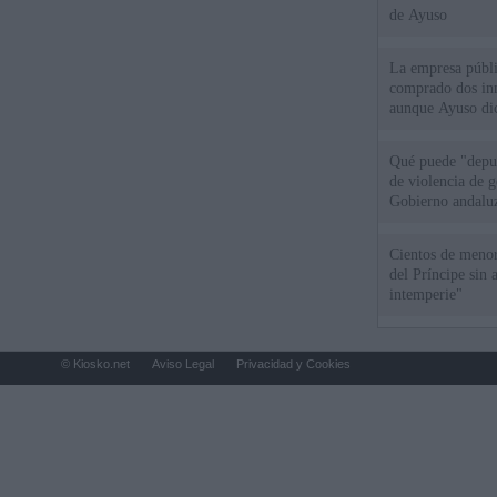
de Ayuso
La empresa públic
comprado dos inm
aunque Ayuso dic
el año"
Qué puede "depur
de violencia de g
Gobierno andalu
Cientos de menor
del Príncipe sin
intemperie"
© Kiosko.net
Aviso Legal
Privacidad y Cookies