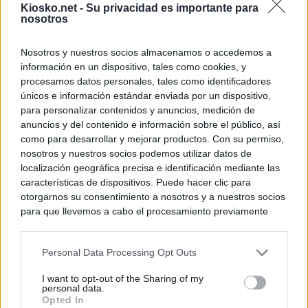
Kiosko.net -
Su privacidad es importante para
nosotros
Nosotros y nuestros socios almacenamos o accedemos a
información en un dispositivo, tales como cookies, y
procesamos datos personales, tales como identificadores
únicos e información estándar enviada por un dispositivo,
para personalizar contenidos y anuncios, medición de
anuncios y del contenido e información sobre el público, así
como para desarrollar y mejorar productos. Con su permiso,
nosotros y nuestros socios podemos utilizar datos de
localización geográfica precisa e identificación mediante las
características de dispositivos. Puede hacer clic para
otorgarnos su consentimiento a nosotros y a nuestros socios
para que llevemos a cabo el procesamiento previamente
descrito. De forma alternativa, puede acceder a información
más detallada y cambiar sus preferencias antes de otorgar o
Personal Data Processing Opt Outs
negar su consentimiento. Tenga en cuenta que algún
procesamiento de sus datos personales puede no requerir
I want to opt-out of the Sharing of my
de su consentimiento, pero usted tiene el derecho de
personal data.
rechazar tal procesamiento. Sus preferencias se aplicarán
Opted In