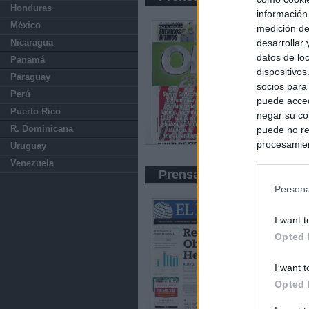
Honduras
información
México
medición de
desarrollar
Nicaragua
datos de loc
Panamá
dispositivo
Paraguay
socios para
Perú
puede acced
Puerto Rico
negar su co
R. Dominicana
puede no re
procesamien
Uruguay
preferencia
Venezuela
política de 
Prensa Económica
Persona
I want t
Opted 
I want t
Opted 