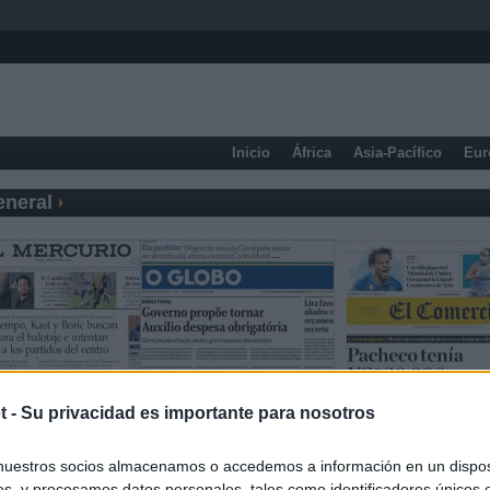
Inicio
África
Asia-Pacífico
Eur
eneral
t -
Su privacidad es importante para nosotros
nuestros socios almacenamos o accedemos a información en un disposi
s, y procesamos datos personales, tales como identificadores únicos 