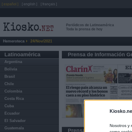
[ español ]
[ english ]
[ français ]
Periódicos de Latinoamérica
Toda la prensa de hoy
Hemeroteca
24/Nov/2021
Latinoamérica
Prensa de Información G
Argentina
Bolivia
Brasil
Chile
Colombia
Costa Rica
Cuba
Kiosko.ne
Ecuador
El Salvador
Nosotros y 
Guatemala
Prensa Deportiva
como cookie