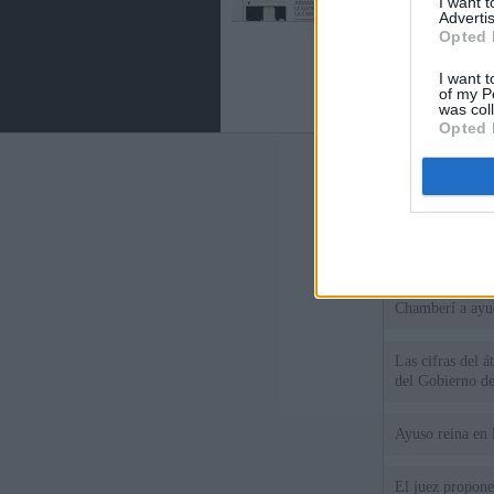
I want 
Advertis
Opted 
I want t
of my P
was col
Opted 
Últimas notic
El consejero al
que Madrid no ti
El Gobierno de 
Chamberí a ayud
Las cifras del á
del Gobierno d
Ayuso reina en 
El juez propone 