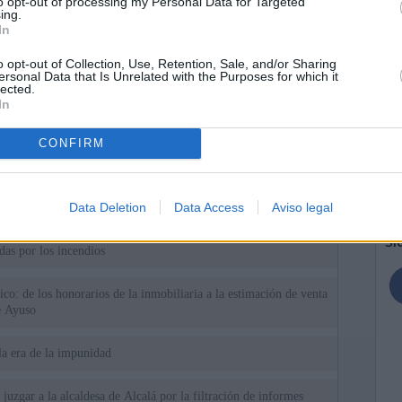
to opt-out of processing my Personal Data for Targeted
ing.
In
o opt-out of Collection, Use, Retention, Sale, and/or Sharing
ersonal Data that Is Unrelated with the Purposes for which it
lected.
In
ias
CONFIRM
SO
Kio
 que Ayuso señaló por la compra del ático: "Lo que no se dice es
ene residencia oficial para la presidenta"
Nav
Data Deletion
Data Access
Aviso legal
del
Ayuso no puede destinar directamente la venta del ático de
SÍ
as por los incendios
tico: de los honorarios de la inmobiliaria a la estimación de venta
e Ayuso
la era de la impunidad
juzgar a la alcaldesa de Alcalá por la filtración de informes