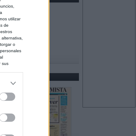
nuncios,
ra
os utilizar
as de
uestros
alternativa,
torgar o
 personales
al
r sus
do nuestra