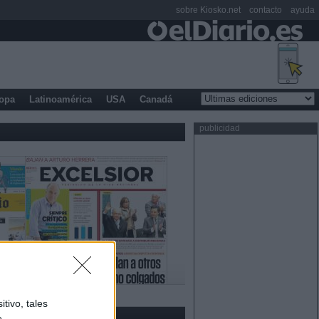
sobre Kiosko.net
contacto
ayuda
opa
Latinoamérica
USA
Canadá
publicidad
tivo, tales
e