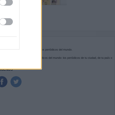
BRE KIOSKO.NET
sko.net
es la puerta de entrada a los periódicos del mundo.
ega por las portadas de los periódicos del mundo: los periódicos de tu ciudad, de tu país o
 otro extremo del mundo.
GUENOS