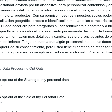
 estándar enviada por un dispositivo, para personalizar contenidos y a
 anuncios y del contenido e información sobre el público, así como pa
 y mejorar productos. Con su permiso, nosotros y nuestros socios podem
alización geográfica precisa e identificación mediante las característic
s. Puede hacer clic para otorgarnos su consentimiento a nosotros y a n
 que llevemos a cabo el procesamiento previamente descrito. De forma 
er a información más detallada y cambiar sus preferencias antes de o
nsentimiento. Tenga en cuenta que algún procesamiento de sus datos
querir de su consentimiento, pero usted tiene el derecho de rechazar t
to. Sus preferencias se aplicarán solo a este sitio web. Puede cambia
s en cualquier momento entrando de nuevo en este sitio web o visitan
privacidad.
l Data Processing Opt Outs
o opt-out of the Sharing of my personal data.
In
o opt-out of the Sale of my Personal Data.
In