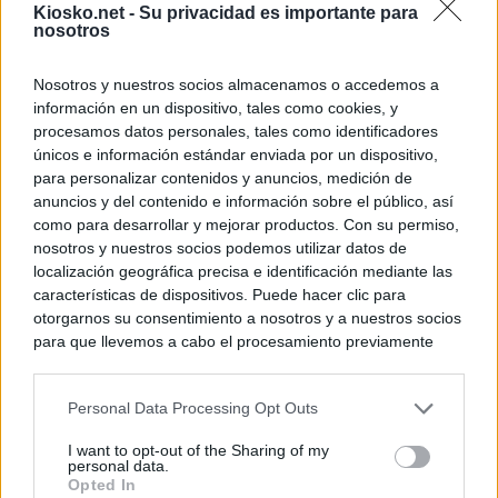
Kiosko.net -
Su privacidad es importante para
nosotros
Nosotros y nuestros socios almacenamos o accedemos a
información en un dispositivo, tales como cookies, y
procesamos datos personales, tales como identificadores
únicos e información estándar enviada por un dispositivo,
para personalizar contenidos y anuncios, medición de
anuncios y del contenido e información sobre el público, así
como para desarrollar y mejorar productos. Con su permiso,
nosotros y nuestros socios podemos utilizar datos de
localización geográfica precisa e identificación mediante las
características de dispositivos. Puede hacer clic para
otorgarnos su consentimiento a nosotros y a nuestros socios
para que llevemos a cabo el procesamiento previamente
descrito. De forma alternativa, puede acceder a información
más detallada y cambiar sus preferencias antes de otorgar o
Personal Data Processing Opt Outs
negar su consentimiento. Tenga en cuenta que algún
procesamiento de sus datos personales puede no requerir
I want to opt-out of the Sharing of my
de su consentimiento, pero usted tiene el derecho de
personal data.
rechazar tal procesamiento. Sus preferencias se aplicarán
Opted In