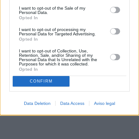
solo a este sitio web. Puede cambiar sus preferencias en
I want to opt-out of the Sale of my
cualquier momento entrando de nuevo en este sitio web o
Personal Data.
visitando nuestra política de privacidad.
Opted In
I want to opt-out of processing my
Personal Data for Targeted Advertising.
Opted In
I want to opt-out of Collection, Use,
Retention, Sale, and/or Sharing of my
Personal Data that Is Unrelated with the
Purposes for which it was collected.
Opted In
CONFIRM
Data Deletion
Data Access
Aviso legal