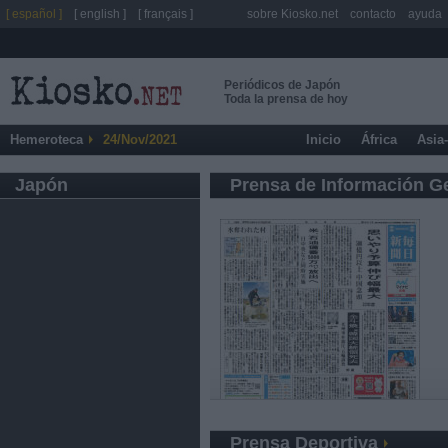
[ español ]
[ english ]
[ français ]
sobre Kiosko.net
contacto
ayuda
Periódicos de Japón
Toda la prensa de hoy
Hemeroteca
24/Nov/2021
Inicio
África
Asia
Japón
Prensa de Información G
Prensa Deportiva