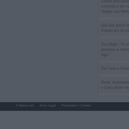
Última hora polít
controles a los vi
choque con Melo
Qué hay detrás d
España por la cri
Sira Rego: "Es i
personas se muev
algo"
De Ceu
Rutas, testimonio
a Ceuta desde red
© Kiosko.net
Aviso Legal
Privacidad y Cookies