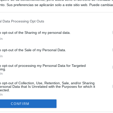
to. Sus preferencias se aplicarán solo a este sitio web. Puede cambia
s en cualquier momento entrando de nuevo en este sitio web o visitan
privacidad.
l Data Processing Opt Outs
o opt-out of the Sharing of my personal data.
In
o opt-out of the Sale of my Personal Data.
ias
In
SO
Kio
 que Ayuso señaló por la compra del ático: "Lo que no se dice es
to opt-out of processing my Personal Data for Targeted
ing.
ene residencia oficial para la presidenta"
Nav
In
del
Ayuso no puede destinar directamente la venta del ático de
o opt-out of Collection, Use, Retention, Sale, and/or Sharing
SÍ
as por los incendios
ersonal Data that Is Unrelated with the Purposes for which it
lected.
In
tico: de los honorarios de la inmobiliaria a la estimación de venta
e Ayuso
CONFIRM