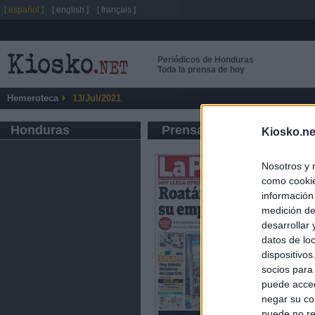
[ español ]
[ english ]
[ français ]
Periódicos de Honduras
Toda la prensa de hoy
Hemeroteca
13/Jul/2021
Honduras
Prensa de Información G
Kiosko.ne
Nosotros y 
como cookie
información
medición de
desarrollar
datos de loc
dispositivo
socios para
puede acced
negar su co
puede no re