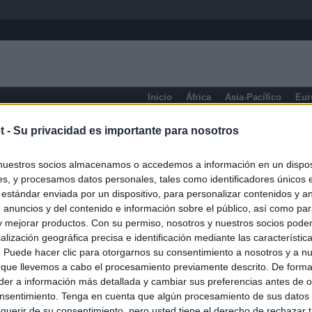
Inicio
África
Asia-Pacífico
Eur
eneral
t -
Su privacidad es importante para nosotros
nuestros socios almacenamos o accedemos a información en un disposi
s, y procesamos datos personales, tales como identificadores únicos 
 estándar enviada por un dispositivo, para personalizar contenidos y a
 anuncios y del contenido e información sobre el público, así como pa
 y mejorar productos. Con su permiso, nosotros y nuestros socios podem
alización geográfica precisa e identificación mediante las característic
s. Puede hacer clic para otorgarnos su consentimiento a nosotros y a n
 que llevemos a cabo el procesamiento previamente descrito. De forma 
er a información más detallada y cambiar sus preferencias antes de o
nsentimiento. Tenga en cuenta que algún procesamiento de sus datos
querir de su consentimiento, pero usted tiene el derecho de rechazar t