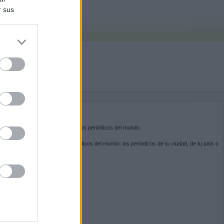
r sus
do nuestra
BRE KIOSKO.NET
sko.net
es la puerta de entrada a los periódicos del mundo.
ega por las portadas de los periódicos del mundo: los periódicos de tu ciudad, de tu país o
 otro extremo del mundo.
GUENOS