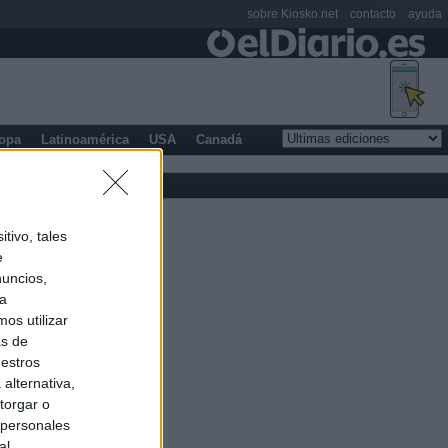
sobre Kiosko.net
contacto
ayuda
opa
Latinoamérica
USA
Canadá
tivo, tales
e
nuncios,
ra
os utilizar
as de
uestros
alternativa,
torgar o
 personales
al