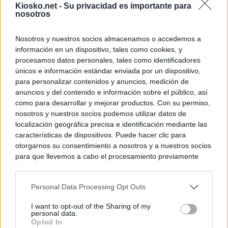
Kiosko.net -
Su privacidad es importante para
nosotros
Nosotros y nuestros socios almacenamos o accedemos a
información en un dispositivo, tales como cookies, y
procesamos datos personales, tales como identificadores
únicos e información estándar enviada por un dispositivo,
para personalizar contenidos y anuncios, medición de
anuncios y del contenido e información sobre el público, así
como para desarrollar y mejorar productos. Con su permiso,
nosotros y nuestros socios podemos utilizar datos de
localización geográfica precisa e identificación mediante las
características de dispositivos. Puede hacer clic para
otorgarnos su consentimiento a nosotros y a nuestros socios
para que llevemos a cabo el procesamiento previamente
descrito. De forma alternativa, puede acceder a información
más detallada y cambiar sus preferencias antes de otorgar o
Personal Data Processing Opt Outs
negar su consentimiento. Tenga en cuenta que algún
procesamiento de sus datos personales puede no requerir
I want to opt-out of the Sharing of my
de su consentimiento, pero usted tiene el derecho de
personal data.
rechazar tal procesamiento. Sus preferencias se aplicarán
Opted In