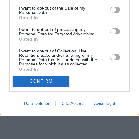
solo a este sitio web. Puede cambiar sus preferencias en
I want to opt-out of the Sale of my
cualquier momento entrando de nuevo en este sitio web o
Personal Data.
visitando nuestra política de privacidad.
Opted In
I want to opt-out of processing my
Personal Data for Targeted Advertising.
Opted In
I want to opt-out of Collection, Use,
Retention, Sale, and/or Sharing of my
Personal Data that Is Unrelated with the
Purposes for which it was collected.
Opted In
CONFIRM
Data Deletion
Data Access
Aviso legal