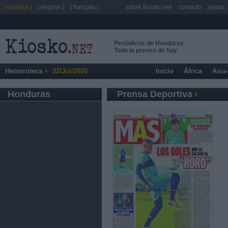
[ español ]
[ english ]
[ français ]
sobre Kiosko.net
contacto
ayuda
Periódicos de Honduras
Toda la prensa de hoy
Hemeroteca
22/Jul/2020
Inicio
África
Asia
Honduras
Prensa Deportiva