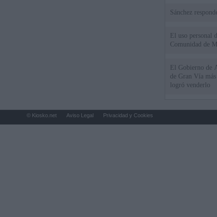
Sánchez responde
El uso personal d
Comunidad de M
El Gobierno de A
de Gran Vía más
logró venderlo
© Kiosko.net
Aviso Legal
Privacidad y Cookies