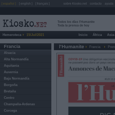
[ español ]
[ english ]
[ français ]
sobre Kiosko.net
contacto
ayuda
Todos los días l'Humanite
Toda la prensa de hoy
Hemeroteca
15/Jul/2021
Inicio
África
Asia
Francia
l'Humanite
Francia
Pren
Alsacia
Alta Normandía
Aquitania
Auvernia
Baja Normandía
Borgoña
Bretaña
Centro
Champaña-Ardenas
Corcega