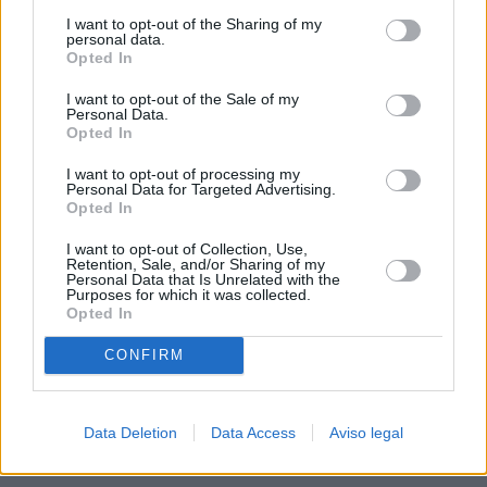
procesamiento de sus datos personales puede no requerir
I want to opt-out of the Sharing of my
de su consentimiento, pero usted tiene el derecho de
personal data.
rechazar tal procesamiento. Sus preferencias se aplicarán
Opted In
solo a este sitio web. Puede cambiar sus preferencias en
I want to opt-out of the Sale of my
cualquier momento entrando de nuevo en este sitio web o
Personal Data.
visitando nuestra política de privacidad.
Opted In
I want to opt-out of processing my
Personal Data for Targeted Advertising.
Opted In
I want to opt-out of Collection, Use,
Retention, Sale, and/or Sharing of my
Personal Data that Is Unrelated with the
Purposes for which it was collected.
Opted In
CONFIRM
Data Deletion
Data Access
Aviso legal