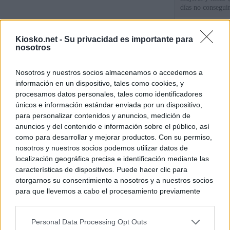
días no consegu
Meloni denuncia 
Kiosko.net -
Su privacidad es importante para
mientras llama a
nosotros
para Italia con 
Nosotros y nuestros socios almacenamos o accedemos a
España tiene cas
información en un dispositivo, tales como cookies, y
principales, un 3
procesamos datos personales, tales como identificadores
únicos e información estándar enviada por un dispositivo,
para personalizar contenidos y anuncios, medición de
© Kiosko.net
Aviso Legal
Privacidad y Cookies
anuncios y del contenido e información sobre el público, así
como para desarrollar y mejorar productos. Con su permiso,
nosotros y nuestros socios podemos utilizar datos de
localización geográfica precisa e identificación mediante las
características de dispositivos. Puede hacer clic para
otorgarnos su consentimiento a nosotros y a nuestros socios
para que llevemos a cabo el procesamiento previamente
descrito. De forma alternativa, puede acceder a información
más detallada y cambiar sus preferencias antes de otorgar o
Personal Data Processing Opt Outs
negar su consentimiento. Tenga en cuenta que algún