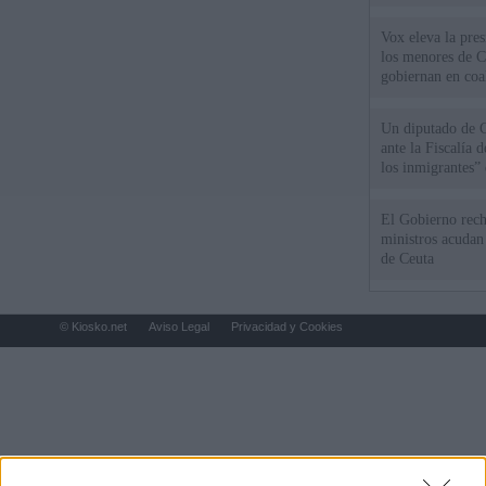
Vox eleva la pres
los menores de C
gobiernan en coa
Un diputado de 
ante la Fiscalía 
los inmigrantes”
El Gobierno rech
ministros acudan 
de Ceuta
© Kiosko.net
Aviso Legal
Privacidad y Cookies