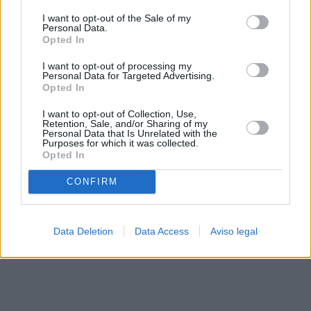
solo a este sitio web. Puede cambiar sus preferencias en
I want to opt-out of the Sale of my
cualquier momento entrando de nuevo en este sitio web o
Personal Data.
visitando nuestra política de privacidad.
Opted In
I want to opt-out of processing my
Personal Data for Targeted Advertising.
Opted In
I want to opt-out of Collection, Use,
Retention, Sale, and/or Sharing of my
Personal Data that Is Unrelated with the
Purposes for which it was collected.
Opted In
CONFIRM
Data Deletion
Data Access
Aviso legal