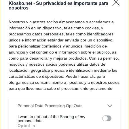
Kiosko.net -
Su privacidad es importante para
nosotros
Nosotros y nuestros socios almacenamos o accedemos a
información en un dispositivo, tales como cookies, y
procesamos datos personales, tales como identificadores
únicos e información estándar enviada por un dispositivo,
para personalizar contenidos y anuncios, medición de
anuncios y del contenido e información sobre el público, así
como para desarrollar y mejorar productos. Con su permiso,
nosotros y nuestros socios podemos utilizar datos de
localización geográfica precisa e identificación mediante las
características de dispositivos. Puede hacer clic para
otorgarnos su consentimiento a nosotros y a nuestros socios
para que llevemos a cabo el procesamiento previamente
descrito. De forma alternativa, puede acceder a información
más detallada y cambiar sus preferencias antes de otorgar o
Personal Data Processing Opt Outs
negar su consentimiento. Tenga en cuenta que algún
procesamiento de sus datos personales puede no requerir
I want to opt-out of the Sharing of my
de su consentimiento, pero usted tiene el derecho de
personal data.
rechazar tal procesamiento. Sus preferencias se aplicarán
Opted In