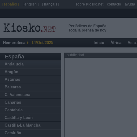
[ español ]
[ english ]
[ français ]
sobre Kiosko.net
contacto
ayuda
Periódicos de España
Toda la prensa de hoy
Hemeroteca
14/Oct/2025
Inicio
África
Asia
publicidad
España
Andalucía
Aragón
Asturias
Baleares
C. Valenciana
Canarias
Cantabria
Castilla y León
Castilla-La Mancha
Cataluña