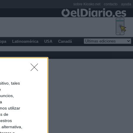
sobre Kiosko.net
contacto
ayuda
opa
Latinoamérica
USA
Canadá
tivo, tales
e
nuncios,
ra
os utilizar
as de
uestros
alternativa,
torgar o