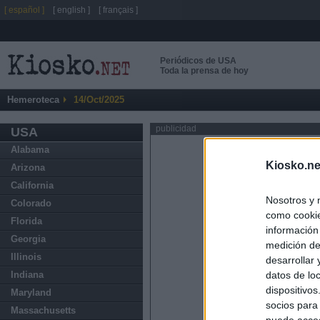
[ español ]
[ english ]
[ français ]
Periódicos de USA
Toda la prensa de hoy
Hemeroteca
14/Oct/2025
publicidad
USA
Alabama
Kiosko.ne
Arizona
California
Nosotros y 
Colorado
como cookie
Florida
información
Georgia
medición de
Illinois
desarrollar
datos de loc
Indiana
dispositivo
Maryland
socios para
Massachusetts
puede acced