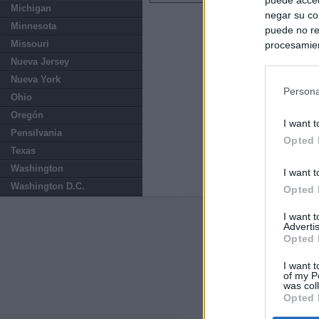
Michigan
negar su co
Minnesota
puede no re
Missouri
procesamien
preferencia
Nueva Jersey
política de 
Nueva York
Persona
Ohio
Oregón
I want t
Pensilvania
Opted 
Texas
Washington
I want t
Washington D.C.
Opted 
I want 
Últimas notic
Advertis
Opted 
El consejero al
que Madrid no ti
I want t
of my P
was col
Opted 
El Gobierno de 
Chamberí a ayud