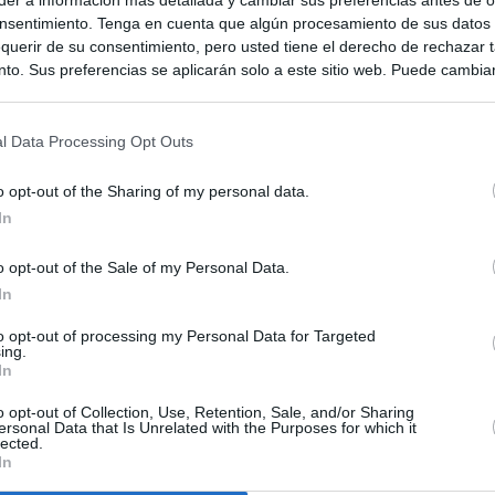
nsentimiento. Tenga en cuenta que algún procesamiento de sus datos
querir de su consentimiento, pero usted tiene el derecho de rechazar t
to. Sus preferencias se aplicarán solo a este sitio web. Puede cambia
s en cualquier momento entrando de nuevo en este sitio web o visitan
privacidad.
l Data Processing Opt Outs
o opt-out of the Sharing of my personal data.
In
o opt-out of the Sale of my Personal Data.
In
to opt-out of processing my Personal Data for Targeted
ias
SO
ing.
In
Kio
 que Ayuso señaló por la compra del ático: "Lo que no se dice es
ene residencia oficial para la presidenta"
o opt-out of Collection, Use, Retention, Sale, and/or Sharing
Nav
ersonal Data that Is Unrelated with the Purposes for which it
del
lected.
In
Ayuso no puede destinar directamente la venta del ático de
SÍ
as por los incendios