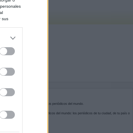
 personales
al
r sus
do nuestra
BRE KIOSKO.NET
sko.net
es la puerta de entrada a los periódicos del mundo.
ega por las portadas de los periódicos del mundo: los periódicos de tu ciudad, de tu país o
 otro extremo del mundo.
GUENOS