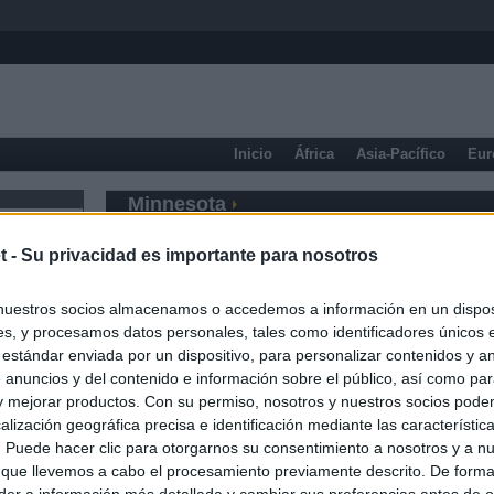
Inicio
África
Asia-Pacífico
Eur
Minnesota
t -
Su privacidad es importante para nosotros
nuestros socios almacenamos o accedemos a información en un disposi
s, y procesamos datos personales, tales como identificadores únicos 
 estándar enviada por un dispositivo, para personalizar contenidos y a
 anuncios y del contenido e información sobre el público, así como pa
 y mejorar productos. Con su permiso, nosotros y nuestros socios podem
alización geográfica precisa e identificación mediante las característic
s. Puede hacer clic para otorgarnos su consentimiento a nosotros y a n
 que llevemos a cabo el procesamiento previamente descrito. De forma 
er a información más detallada y cambiar sus preferencias antes de o