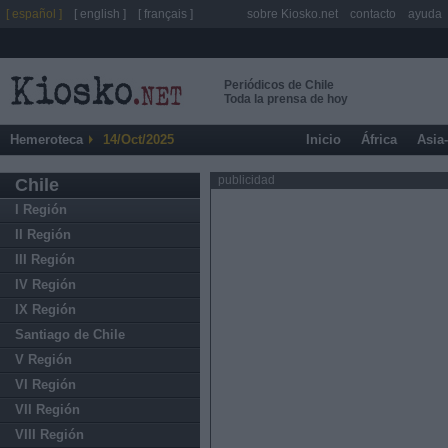
[ español ]
[ english ]
[ français ]
sobre Kiosko.net
contacto
ayuda
Periódicos de Chile
Toda la prensa de hoy
Hemeroteca
14/Oct/2025
Inicio
África
Asia
publicidad
Chile
I Región
II Región
III Región
IV Región
IX Región
Santiago de Chile
V Región
VI Región
VII Región
VIII Región