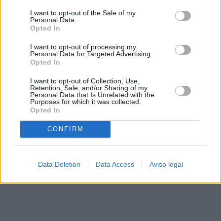
solo a este sitio web. Puede cambiar sus preferencias en
I want to opt-out of the Sale of my
cualquier momento entrando de nuevo en este sitio web o
Personal Data.
visitando nuestra política de privacidad.
Opted In
I want to opt-out of processing my
Personal Data for Targeted Advertising.
Opted In
I want to opt-out of Collection, Use,
Retention, Sale, and/or Sharing of my
Personal Data that Is Unrelated with the
Purposes for which it was collected.
Opted In
CONFIRM
Data Deletion
Data Access
Aviso legal