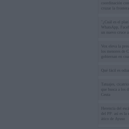
coordinación con
cruzar la fronter
"¿Cuál es el plan
WhatsApp, Faceb
un nuevo cruce a
15 de agosto
Vox eleva la pres
los menores de C
gobiernan en coa
Qué fácil es odi
Tatuajes, cicatri
que busca a los d
Ceuta
Herencia del esc
del PP: así es l
ático de Ayuso