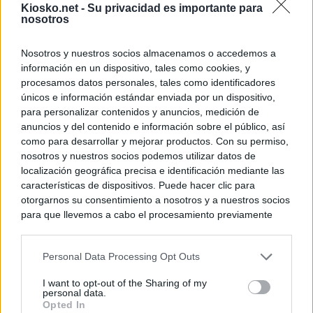
Kiosko.net -
Su privacidad es importante para
nosotros
Nosotros y nuestros socios almacenamos o accedemos a
información en un dispositivo, tales como cookies, y
procesamos datos personales, tales como identificadores
únicos e información estándar enviada por un dispositivo,
para personalizar contenidos y anuncios, medición de
anuncios y del contenido e información sobre el público, así
como para desarrollar y mejorar productos. Con su permiso,
nosotros y nuestros socios podemos utilizar datos de
localización geográfica precisa e identificación mediante las
características de dispositivos. Puede hacer clic para
otorgarnos su consentimiento a nosotros y a nuestros socios
para que llevemos a cabo el procesamiento previamente
descrito. De forma alternativa, puede acceder a información
más detallada y cambiar sus preferencias antes de otorgar o
Personal Data Processing Opt Outs
negar su consentimiento. Tenga en cuenta que algún
procesamiento de sus datos personales puede no requerir
I want to opt-out of the Sharing of my
de su consentimiento, pero usted tiene el derecho de
personal data.
rechazar tal procesamiento. Sus preferencias se aplicarán
Opted In