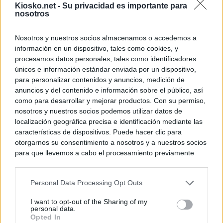
Kiosko.net -
Su privacidad es importante para
nosotros
Nosotros y nuestros socios almacenamos o accedemos a
información en un dispositivo, tales como cookies, y
procesamos datos personales, tales como identificadores
únicos e información estándar enviada por un dispositivo,
para personalizar contenidos y anuncios, medición de
anuncios y del contenido e información sobre el público, así
como para desarrollar y mejorar productos. Con su permiso,
nosotros y nuestros socios podemos utilizar datos de
localización geográfica precisa e identificación mediante las
características de dispositivos. Puede hacer clic para
otorgarnos su consentimiento a nosotros y a nuestros socios
para que llevemos a cabo el procesamiento previamente
descrito. De forma alternativa, puede acceder a información
más detallada y cambiar sus preferencias antes de otorgar o
Personal Data Processing Opt Outs
negar su consentimiento. Tenga en cuenta que algún
procesamiento de sus datos personales puede no requerir
I want to opt-out of the Sharing of my
de su consentimiento, pero usted tiene el derecho de
personal data.
rechazar tal procesamiento. Sus preferencias se aplicarán
Opted In