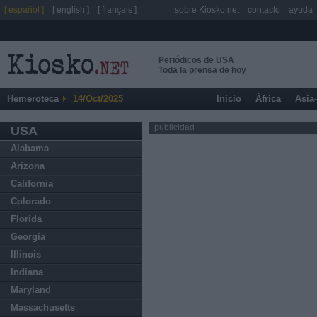
[ español ]
[ english ]
[ français ]
sobre Kiosko.net
contacto
ayuda
Periódicos de USA
Toda la prensa de hoy
Hemeroteca
14/Oct/2025
Inicio
África
Asia
publicidad
USA
Alabama
Arizona
California
Colorado
Florida
Georgia
Illinois
Indiana
Maryland
Massachusetts