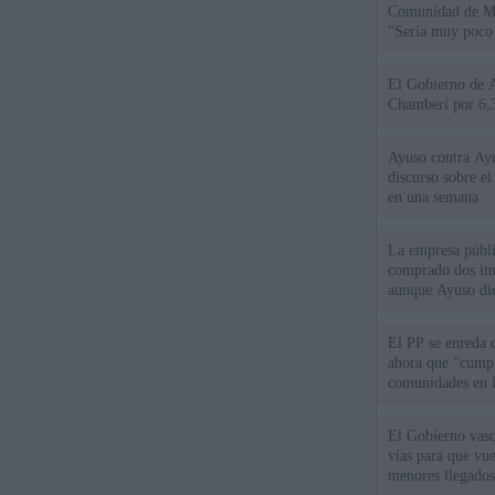
Comunidad de Mad
"Sería muy poco 
El Gobierno de A
Chamberí por 6,3
Ayuso contra Ay
discurso sobre e
en una semana
La empresa públic
comprado dos inm
aunque Ayuso dic
el año"
El PP se enreda 
ahora que "cumpl
comunidades en l
oponen
El Gobierno vasc
vías para que vue
menores llegados