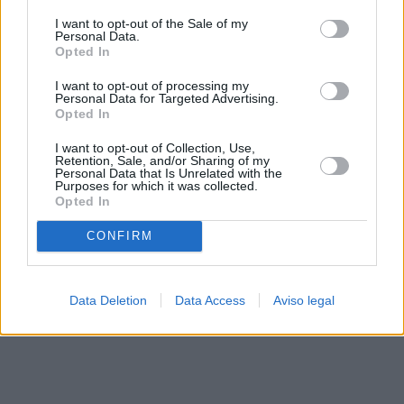
solo a este sitio web. Puede cambiar sus preferencias en
I want to opt-out of the Sale of my
cualquier momento entrando de nuevo en este sitio web o
Personal Data.
visitando nuestra política de privacidad.
Opted In
I want to opt-out of processing my
Personal Data for Targeted Advertising.
Opted In
I want to opt-out of Collection, Use,
Retention, Sale, and/or Sharing of my
Personal Data that Is Unrelated with the
Purposes for which it was collected.
Opted In
CONFIRM
Data Deletion
Data Access
Aviso legal