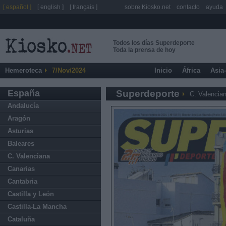
[ español ]
[ english ]
[ français ]
sobre Kiosko.net
contacto
ayuda
Todos los días Superdeporte
Toda la prensa de hoy
Hemeroteca
7/Nov/2024
Inicio
África
Asia
España
Superdeporte
C. Valencia
Andalucía
Aragón
Asturias
Baleares
C. Valenciana
Canarias
Cantabria
Castilla y León
Castilla-La Mancha
Cataluña