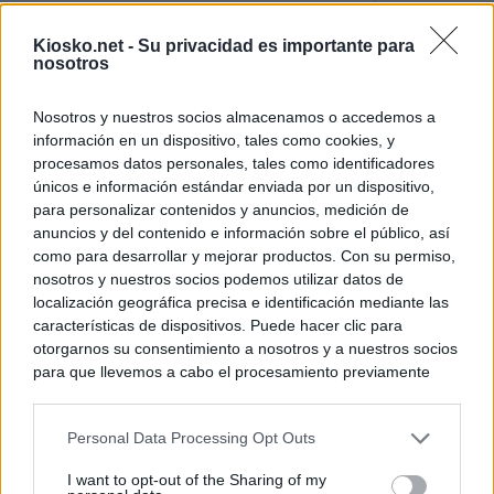
El uso personal d
Kiosko.net -
Su privacidad es importante para
Comunidad de M
nosotros
El Gobierno de A
Nosotros y nuestros socios almacenamos o accedemos a
de Gran Vía más
información en un dispositivo, tales como cookies, y
logró venderlo
procesamos datos personales, tales como identificadores
únicos e información estándar enviada por un dispositivo,
para personalizar contenidos y anuncios, medición de
© Kiosko.net
Aviso Legal
Privacidad y Cookies
anuncios y del contenido e información sobre el público, así
como para desarrollar y mejorar productos. Con su permiso,
nosotros y nuestros socios podemos utilizar datos de
localización geográfica precisa e identificación mediante las
características de dispositivos. Puede hacer clic para
otorgarnos su consentimiento a nosotros y a nuestros socios
para que llevemos a cabo el procesamiento previamente
descrito. De forma alternativa, puede acceder a información
más detallada y cambiar sus preferencias antes de otorgar o
Personal Data Processing Opt Outs
negar su consentimiento. Tenga en cuenta que algún
procesamiento de sus datos personales puede no requerir
I want to opt-out of the Sharing of my
de su consentimiento, pero usted tiene el derecho de