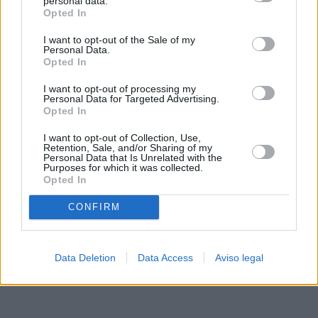
personal data.
rechazar tal procesamiento. Sus preferencias se aplicarán
Opted In
solo a este sitio web. Puede cambiar sus preferencias en
I want to opt-out of the Sale of my
cualquier momento entrando de nuevo en este sitio web o
Personal Data.
visitando nuestra política de privacidad.
Opted In
I want to opt-out of processing my
Personal Data for Targeted Advertising.
Opted In
I want to opt-out of Collection, Use,
Retention, Sale, and/or Sharing of my
Personal Data that Is Unrelated with the
Purposes for which it was collected.
Opted In
CONFIRM
Data Deletion
Data Access
Aviso legal