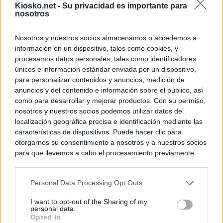
Kiosko.net -
Su privacidad es importante para
nosotros
Nosotros y nuestros socios almacenamos o accedemos a
información en un dispositivo, tales como cookies, y
procesamos datos personales, tales como identificadores
únicos e información estándar enviada por un dispositivo,
para personalizar contenidos y anuncios, medición de
anuncios y del contenido e información sobre el público, así
como para desarrollar y mejorar productos. Con su permiso,
nosotros y nuestros socios podemos utilizar datos de
localización geográfica precisa e identificación mediante las
características de dispositivos. Puede hacer clic para
otorgarnos su consentimiento a nosotros y a nuestros socios
para que llevemos a cabo el procesamiento previamente
descrito. De forma alternativa, puede acceder a información
más detallada y cambiar sus preferencias antes de otorgar o
Personal Data Processing Opt Outs
negar su consentimiento. Tenga en cuenta que algún
procesamiento de sus datos personales puede no requerir
I want to opt-out of the Sharing of my
de su consentimiento, pero usted tiene el derecho de
personal data.
rechazar tal procesamiento. Sus preferencias se aplicarán
Opted In