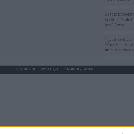
El juez propone j
la filtración de i
jefa" Ayuso
"¿Cuál es el plan
WhatsApp, Faceb
un nuevo cruce a
15 de agosto
© Kiosko.net
Aviso Legal
Privacidad y Cookies