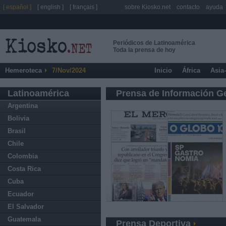
[ español ]
[ english ]
[ français ]
sobre Kiosko.net
contacto
ayuda
Periódicos de Latinoamérica
Toda la prensa de hoy
Hemeroteca
7/Nov/2024
Inicio
África
Asia
Latinoamérica
Prensa de Información G
Argentina
Bolivia
Brasil
Chile
Colombia
Costa Rica
Cuba
Ecuador
El Salvador
Guatemala
Prensa Deportiva