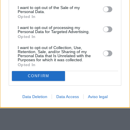
solo a este sitio web. Puede cambiar sus preferencias en
I want to opt-out of the Sale of my
cualquier momento entrando de nuevo en este sitio web o
Personal Data.
visitando nuestra política de privacidad.
Opted In
I want to opt-out of processing my
Personal Data for Targeted Advertising.
Opted In
I want to opt-out of Collection, Use,
Retention, Sale, and/or Sharing of my
Personal Data that Is Unrelated with the
Purposes for which it was collected.
Opted In
CONFIRM
Data Deletion
Data Access
Aviso legal