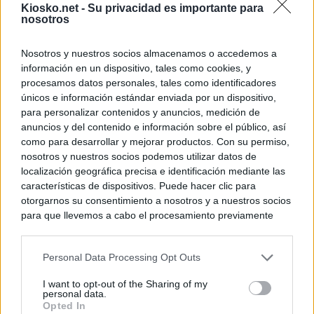
Kiosko.net -
Su privacidad es importante para
nosotros
Nosotros y nuestros socios almacenamos o accedemos a
información en un dispositivo, tales como cookies, y
procesamos datos personales, tales como identificadores
únicos e información estándar enviada por un dispositivo,
para personalizar contenidos y anuncios, medición de
anuncios y del contenido e información sobre el público, así
como para desarrollar y mejorar productos. Con su permiso,
nosotros y nuestros socios podemos utilizar datos de
localización geográfica precisa e identificación mediante las
características de dispositivos. Puede hacer clic para
otorgarnos su consentimiento a nosotros y a nuestros socios
para que llevemos a cabo el procesamiento previamente
descrito. De forma alternativa, puede acceder a información
más detallada y cambiar sus preferencias antes de otorgar o
Personal Data Processing Opt Outs
negar su consentimiento. Tenga en cuenta que algún
procesamiento de sus datos personales puede no requerir
I want to opt-out of the Sharing of my
de su consentimiento, pero usted tiene el derecho de
personal data.
rechazar tal procesamiento. Sus preferencias se aplicarán
Opted In