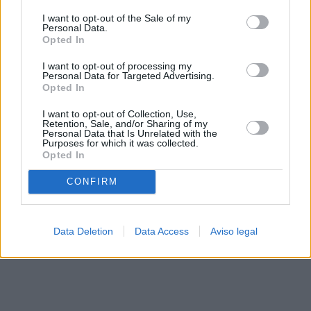
solo a este sitio web. Puede cambiar sus preferencias en
I want to opt-out of the Sale of my
cualquier momento entrando de nuevo en este sitio web o
Personal Data.
visitando nuestra política de privacidad.
Opted In
I want to opt-out of processing my
Personal Data for Targeted Advertising.
Opted In
I want to opt-out of Collection, Use,
Retention, Sale, and/or Sharing of my
Personal Data that Is Unrelated with the
Purposes for which it was collected.
Opted In
CONFIRM
Data Deletion
Data Access
Aviso legal