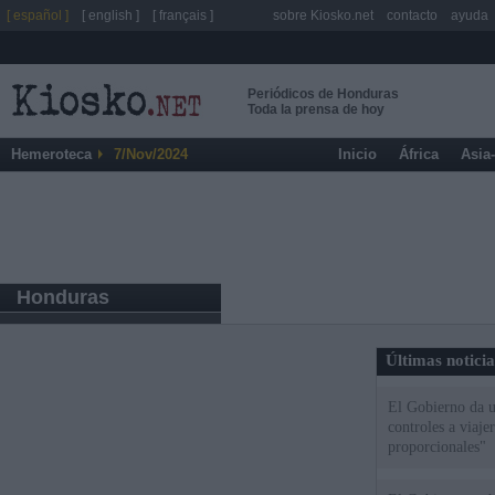
[ español ]
[ english ]
[ français ]
sobre Kiosko.net
contacto
ayuda
Periódicos de Honduras
Toda la prensa de hoy
Hemeroteca
7/Nov/2024
Inicio
África
Asia
Honduras
Últimas notici
El Gobierno da un
controles a viaj
proporcionales"