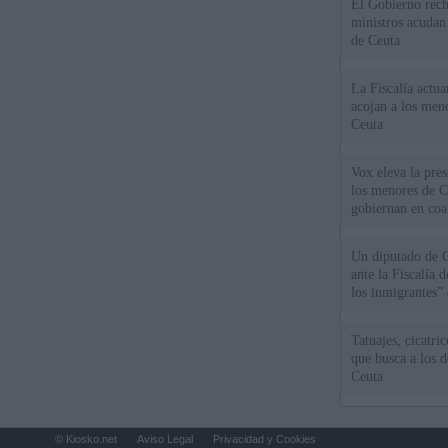
El Gobierno rech
ministros acudan 
de Ceuta
La Fiscalía actu
acojan a los meno
Ceuta
Vox eleva la pres
los menores de C
gobiernan en coa
Un diputado de 
ante la Fiscalía 
los inmigrantes”
Tatuajes, cicatri
que busca a los d
Ceuta
© Kiosko.net
Aviso Legal
Privacidad y Cookies