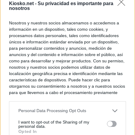
Kiosko.net -
Su privacidad es importante para
nosotros
Nosotros y nuestros socios almacenamos o accedemos a
información en un dispositivo, tales como cookies, y
procesamos datos personales, tales como identificadores
únicos e información estándar enviada por un dispositivo,
para personalizar contenidos y anuncios, medición de
anuncios y del contenido e información sobre el público, así
como para desarrollar y mejorar productos. Con su permiso,
nosotros y nuestros socios podemos utilizar datos de
localización geográfica precisa e identificación mediante las
características de dispositivos. Puede hacer clic para
otorgarnos su consentimiento a nosotros y a nuestros socios
para que llevemos a cabo el procesamiento previamente
descrito. De forma alternativa, puede acceder a información
más detallada y cambiar sus preferencias antes de otorgar o
Personal Data Processing Opt Outs
negar su consentimiento. Tenga en cuenta que algún
procesamiento de sus datos personales puede no requerir
I want to opt-out of the Sharing of my
de su consentimiento, pero usted tiene el derecho de
personal data.
rechazar tal procesamiento. Sus preferencias se aplicarán
Opted In