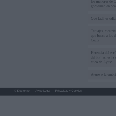
los menores de C
gobiernan en coa
Qué fácil es odi
Tatuajes, cicatri
que busca a los d
Ceuta
Herencia del esc
del PP: así es l
ático de Ayuso
Ayuso o la embr
© Kiosko.net
Aviso Legal
Privacidad y Cookies