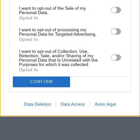
solo a este sitio web. Puede cambiar sus preferencias en
I want to opt-out of the Sale of my
cualquier momento entrando de nuevo en este sitio web o
Personal Data.
visitando nuestra política de privacidad.
Opted In
I want to opt-out of processing my
Personal Data for Targeted Advertising.
Opted In
I want to opt-out of Collection, Use,
Retention, Sale, and/or Sharing of my
Personal Data that Is Unrelated with the
Purposes for which it was collected.
Opted In
CONFIRM
Data Deletion
Data Access
Aviso legal