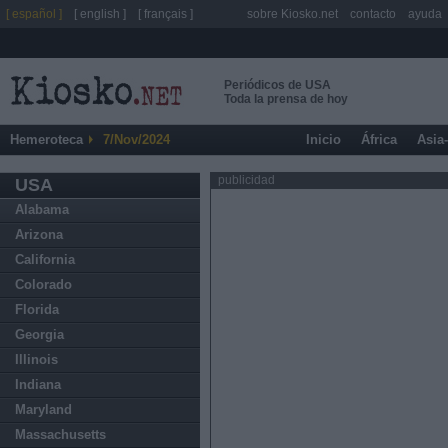
[ español ]
[ english ]
[ français ]
sobre Kiosko.net
contacto
ayuda
Periódicos de USA
Toda la prensa de hoy
Hemeroteca
7/Nov/2024
Inicio
África
Asia
publicidad
USA
Alabama
Arizona
California
Colorado
Florida
Georgia
Illinois
Indiana
Maryland
Massachusetts