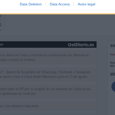
Data Deletion
Data Access
Aviso legal
ias
SO
Kio
 la alerta en Ceuta y estrecha la coordinación con Marruecos
adas a cruzar la frontera
Nav
del
an?": dentro de los grupos de WhatsApp, Facebook e Instagram
SÍ
n nuevo cruce a Ceuta desde Marruecos para el 15 de agosto
esión sobre el PP por la acogida de los menores de Ceuta en las
e gobiernan en coalición
iar a los menores migrantes