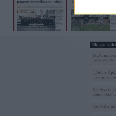
Últimas notic
España mantiene
tras nuevas llam
"¿Cuál es el pl
que organizan u
Vox eleva la pr
comunidades qu
Qué fácil es od