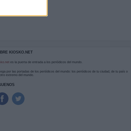
BRE KIOSKO.NET
sko.net
es la puerta de entrada a los periódicos del mundo.
ega por las portadas de los periódicos del mundo: los periódicos de tu ciudad, de tu país o
 otro extremo del mundo.
GUENOS