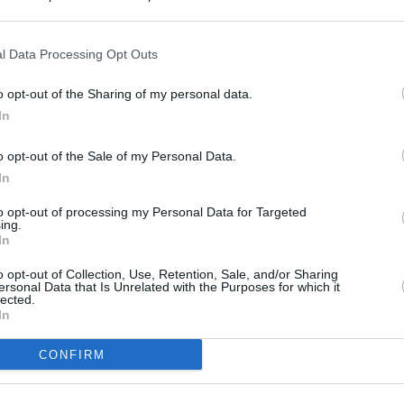
s en cualquier momento entrando de nuevo en este sitio web o visitan
privacidad.
l Data Processing Opt Outs
o opt-out of the Sharing of my personal data.
In
o opt-out of the Sale of my Personal Data.
In
to opt-out of processing my Personal Data for Targeted
ing.
In
o opt-out of Collection, Use, Retention, Sale, and/or Sharing
ersonal Data that Is Unrelated with the Purposes for which it
lected.
In
CONFIRM