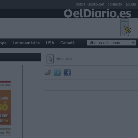
sobre Kiosko.net
contacto
ayuda
opa
Latinoamérica
USA
Canadá
sitio web