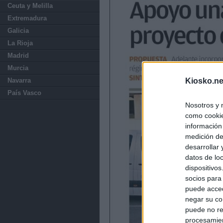
Ceuta y Melilla
Extremadura
Galicia
La Rioja
Madrid
Murcia
Navarra
Kiosko.ne
País Vasco
Nosotros y 
como cookie
información
medición de
desarrollar
datos de loc
dispositivo
socios para
puede acced
negar su co
puede no re
procesamien