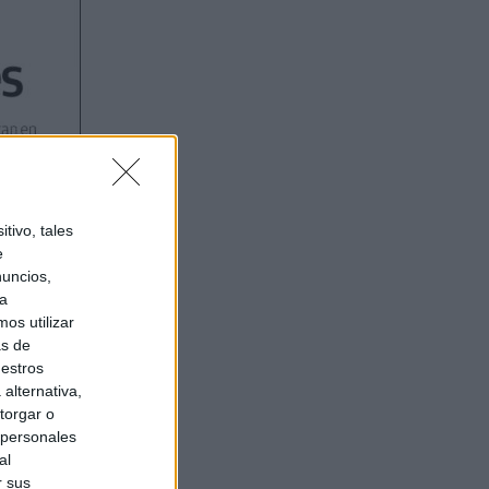
tivo, tales
e
nuncios,
ra
os utilizar
as de
uestros
alternativa,
torgar o
 personales
al
r sus