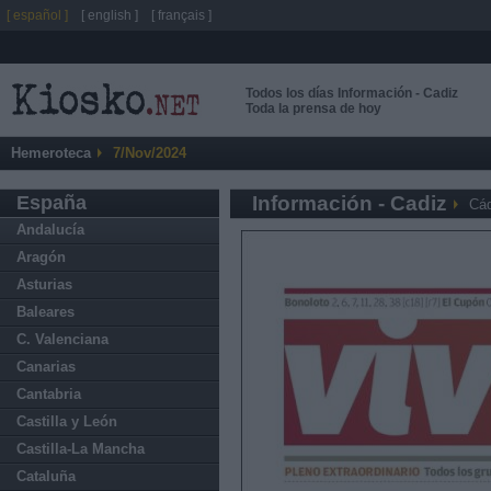
[ español ]
[ english ]
[ français ]
Todos los días Información - Cadiz
Toda la prensa de hoy
Hemeroteca
7/Nov/2024
España
Información - Cadiz
Cád
Andalucía
Aragón
Asturias
Baleares
C. Valenciana
Canarias
Cantabria
Castilla y León
Castilla-La Mancha
Cataluña