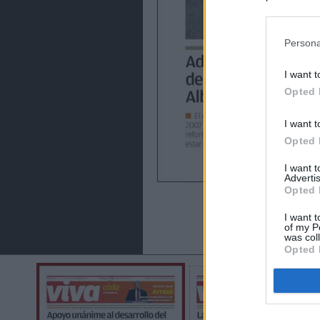
preferencia
política de 
Persona
I want t
Opted 
I want t
Opted 
I want 
Advertis
Opted 
I want t
of my P
was col
Opted 