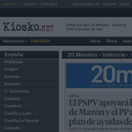
[ español ]
[ english ]
[ français ]
sobre Kiosko.net
contacto
ayuda
Todos los días 20 Minutos - Valencia
Toda la prensa de hoy
Hemeroteca
7/Nov/2024
Inicio
África
Asia
España
20 Minutos - Valencia
Andalucía
Aragón
Asturias
Baleares
C. Valenciana
Canarias
Cantabria
Castilla y León
Castilla-La Mancha
Cataluña