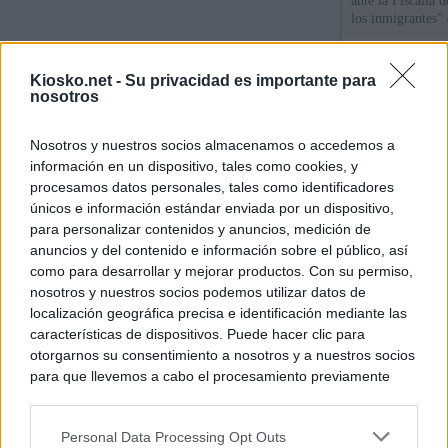
ante la Fiscalía 
los inmigrantes”
La Comunidad de 
Kiosko.net -
Su privacidad es importante para
de lujo de Chamb
nosotros
La Comunidad de
Nosotros y nuestros socios almacenamos o accedemos a
euros el diseño d
información en un dispositivo, tales como cookies, y
Puerta del Sol
procesamos datos personales, tales como identificadores
únicos e información estándar enviada por un dispositivo,
para personalizar contenidos y anuncios, medición de
© Kiosko.net
Aviso Legal
Privacidad y Cookies
anuncios y del contenido e información sobre el público, así
como para desarrollar y mejorar productos. Con su permiso,
nosotros y nuestros socios podemos utilizar datos de
localización geográfica precisa e identificación mediante las
características de dispositivos. Puede hacer clic para
otorgarnos su consentimiento a nosotros y a nuestros socios
para que llevemos a cabo el procesamiento previamente
descrito. De forma alternativa, puede acceder a información
más detallada y cambiar sus preferencias antes de otorgar o
Personal Data Processing Opt Outs
negar su consentimiento. Tenga en cuenta que algún