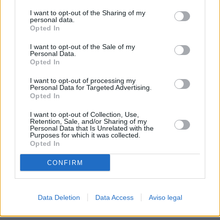
procesamiento de sus datos personales puede no requerir
I want to opt-out of the Sharing of my
de su consentimiento, pero usted tiene el derecho de
personal data.
rechazar tal procesamiento. Sus preferencias se aplicarán
Opted In
solo a este sitio web. Puede cambiar sus preferencias en
I want to opt-out of the Sale of my
cualquier momento entrando de nuevo en este sitio web o
Personal Data.
visitando nuestra política de privacidad.
Opted In
I want to opt-out of processing my
Personal Data for Targeted Advertising.
Opted In
I want to opt-out of Collection, Use,
Retention, Sale, and/or Sharing of my
Personal Data that Is Unrelated with the
Purposes for which it was collected.
Opted In
CONFIRM
Data Deletion
Data Access
Aviso legal