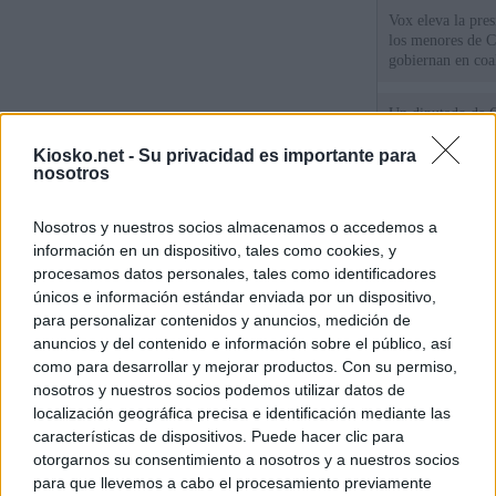
Vox eleva la pres
los menores de C
gobiernan en coa
Un diputado de 
ante la Fiscalía 
los inmigrantes”
Kiosko.net -
Su privacidad es importante para
nosotros
El Gobierno rech
Nosotros y nuestros socios almacenamos o accedemos a
ministros acudan 
de Ceuta
información en un dispositivo, tales como cookies, y
procesamos datos personales, tales como identificadores
únicos e información estándar enviada por un dispositivo,
© Kiosko.net
Aviso Legal
Privacidad y Cookies
para personalizar contenidos y anuncios, medición de
anuncios y del contenido e información sobre el público, así
como para desarrollar y mejorar productos. Con su permiso,
nosotros y nuestros socios podemos utilizar datos de
localización geográfica precisa e identificación mediante las
características de dispositivos. Puede hacer clic para
otorgarnos su consentimiento a nosotros y a nuestros socios
para que llevemos a cabo el procesamiento previamente