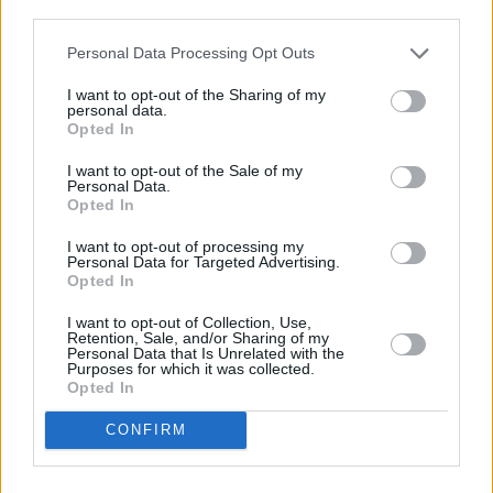
descrito. De forma alternativa, puede acceder a información
más detallada y cambiar sus preferencias antes de otorgar o
Personal Data Processing Opt Outs
negar su consentimiento. Tenga en cuenta que algún
procesamiento de sus datos personales puede no requerir
I want to opt-out of the Sharing of my
de su consentimiento, pero usted tiene el derecho de
personal data.
rechazar tal procesamiento. Sus preferencias se aplicarán
Opted In
solo a este sitio web. Puede cambiar sus preferencias en
I want to opt-out of the Sale of my
cualquier momento entrando de nuevo en este sitio web o
Personal Data.
visitando nuestra política de privacidad.
Opted In
I want to opt-out of processing my
Personal Data for Targeted Advertising.
Opted In
I want to opt-out of Collection, Use,
Retention, Sale, and/or Sharing of my
Personal Data that Is Unrelated with the
Purposes for which it was collected.
Opted In
CONFIRM