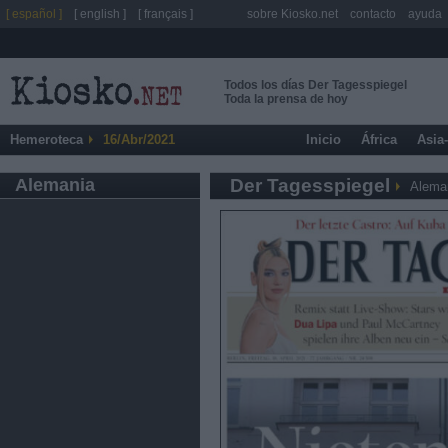
[ español ]
[ english ]
[ français ]
sobre Kiosko.net
contacto
ayuda
Todos los días Der Tagesspiegel
Toda la prensa de hoy
Hemeroteca
16/Abr/2021
Inicio
África
Asia
Alemania
Der Tagesspiegel
Alema