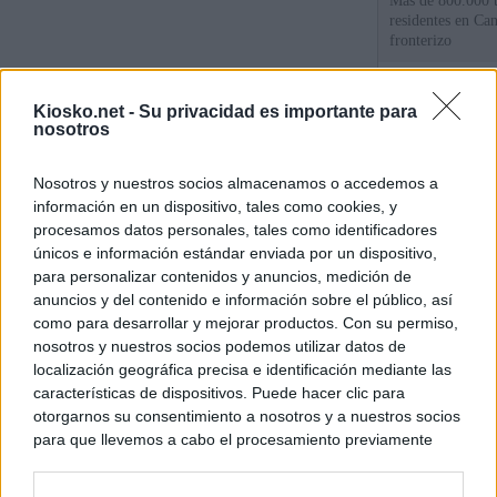
Más de 800.000 t
residentes en Can
fronterizo
Qué hay detrás d
Kiosko.net -
Su privacidad es importante para
España por la cri
nosotros
Sira Rego: "Es i
Nosotros y nuestros socios almacenamos o accedemos a
personas se muev
información en un dispositivo, tales como cookies, y
algo"
procesamos datos personales, tales como identificadores
únicos e información estándar enviada por un dispositivo,
para personalizar contenidos y anuncios, medición de
© Kiosko.net
Aviso Legal
Privacidad y Cookies
anuncios y del contenido e información sobre el público, así
como para desarrollar y mejorar productos. Con su permiso,
nosotros y nuestros socios podemos utilizar datos de
localización geográfica precisa e identificación mediante las
características de dispositivos. Puede hacer clic para
otorgarnos su consentimiento a nosotros y a nuestros socios
para que llevemos a cabo el procesamiento previamente
descrito. De forma alternativa, puede acceder a información
más detallada y cambiar sus preferencias antes de otorgar o