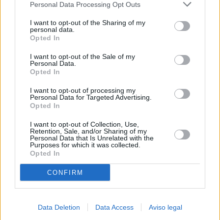
Personal Data Processing Opt Outs
negar su consentimiento. Tenga en cuenta que algún
procesamiento de sus datos personales puede no requerir
I want to opt-out of the Sharing of my
de su consentimiento, pero usted tiene el derecho de
personal data.
rechazar tal procesamiento. Sus preferencias se aplicarán
Opted In
solo a este sitio web. Puede cambiar sus preferencias en
I want to opt-out of the Sale of my
cualquier momento entrando de nuevo en este sitio web o
Personal Data.
visitando nuestra política de privacidad.
Opted In
I want to opt-out of processing my
Personal Data for Targeted Advertising.
Opted In
I want to opt-out of Collection, Use,
Retention, Sale, and/or Sharing of my
Personal Data that Is Unrelated with the
Purposes for which it was collected.
Opted In
CONFIRM
Data Deletion
Data Access
Aviso legal