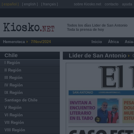
[ español ]
[ english ]
[ français ]
sobre Kiosko.net
contacto
ayuda
Todos los días Lider de San Antonio
Toda la prensa de hoy
Hemeroteca
7/Nov/2024
Inicio
África
Asia
Chile
Lider de San Antonio
I Región
II Región
III Región
IV Región
IX Región
Santiago de Chile
V Región
VI Región
VII Región
VIII Región