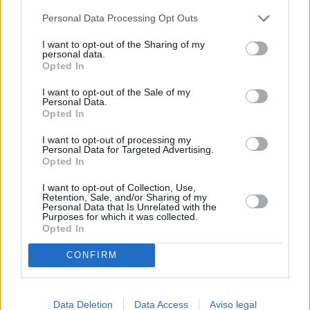
más detallada y cambiar sus preferencias antes de otorgar o
Personal Data Processing Opt Outs
negar su consentimiento. Tenga en cuenta que algún
procesamiento de sus datos personales puede no requerir
I want to opt-out of the Sharing of my
de su consentimiento, pero usted tiene el derecho de
personal data.
rechazar tal procesamiento. Sus preferencias se aplicarán
Opted In
solo a este sitio web. Puede cambiar sus preferencias en
I want to opt-out of the Sale of my
cualquier momento entrando de nuevo en este sitio web o
Personal Data.
visitando nuestra política de privacidad.
Opted In
I want to opt-out of processing my
Personal Data for Targeted Advertising.
Opted In
I want to opt-out of Collection, Use,
Retention, Sale, and/or Sharing of my
Personal Data that Is Unrelated with the
Purposes for which it was collected.
Opted In
CONFIRM
Data Deletion
Data Access
Aviso legal