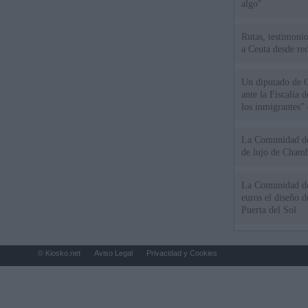
algo"
Rutas, testimonio
a Ceuta desde red
Un diputado de 
ante la Fiscalía 
los inmigrantes”
La Comunidad de 
de lujo de Chamb
La Comunidad de
euros el diseño d
Puerta del Sol
© Kiosko.net
Aviso Legal
Privacidad y Cookies