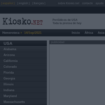
[ español ]
[ english ]
[ français ]
sobre Kiosko.net
contacto
ayuda
Periódicos de USA
Toda la prensa de hoy
Hemeroteca
14/Sep/2021
Inicio
África
Asia
publicidad
USA
Alabama
Arizona
California
Colorado
Florida
Georgia
Illinois
Indiana
Maryland
Massachusetts