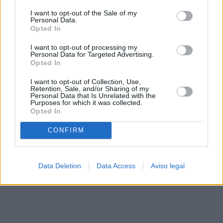
solo a este sitio web. Puede cambiar sus preferencias en
I want to opt-out of the Sale of my
cualquier momento entrando de nuevo en este sitio web o
Personal Data.
visitando nuestra política de privacidad.
Opted In
I want to opt-out of processing my
Personal Data for Targeted Advertising.
Opted In
I want to opt-out of Collection, Use,
Retention, Sale, and/or Sharing of my
Personal Data that Is Unrelated with the
Purposes for which it was collected.
Opted In
CONFIRM
Data Deletion
Data Access
Aviso legal