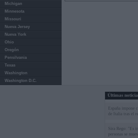
Michigan
Minnesota
Missouri
Nueva Jersey
Nueva York
Ohio
Oregón
Pensilvania
Texas
Washington
Washington D.C.
Últimas notici
España impone co
de Italia tras el
Sira Rego: "Es i
personas se muev