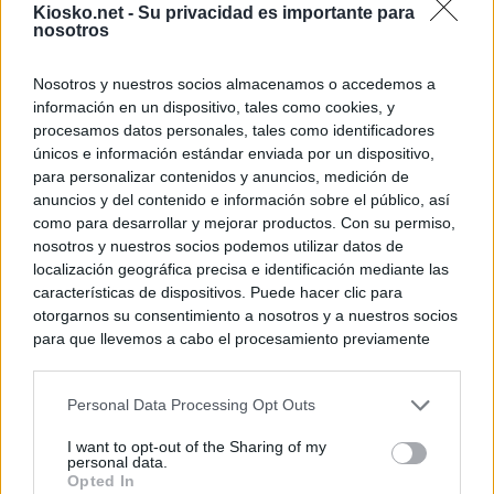
Kiosko.net -
Su privacidad es importante para
nosotros
Nosotros y nuestros socios almacenamos o accedemos a
información en un dispositivo, tales como cookies, y
procesamos datos personales, tales como identificadores
únicos e información estándar enviada por un dispositivo,
para personalizar contenidos y anuncios, medición de
anuncios y del contenido e información sobre el público, así
como para desarrollar y mejorar productos. Con su permiso,
nosotros y nuestros socios podemos utilizar datos de
localización geográfica precisa e identificación mediante las
características de dispositivos. Puede hacer clic para
otorgarnos su consentimiento a nosotros y a nuestros socios
para que llevemos a cabo el procesamiento previamente
descrito. De forma alternativa, puede acceder a información
más detallada y cambiar sus preferencias antes de otorgar o
Personal Data Processing Opt Outs
negar su consentimiento. Tenga en cuenta que algún
procesamiento de sus datos personales puede no requerir
I want to opt-out of the Sharing of my
de su consentimiento, pero usted tiene el derecho de
personal data.
rechazar tal procesamiento. Sus preferencias se aplicarán
Opted In