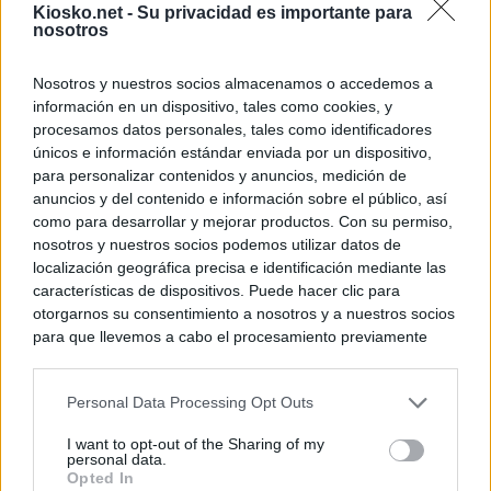
Kiosko.net -
Su privacidad es importante para
nosotros
Nosotros y nuestros socios almacenamos o accedemos a
información en un dispositivo, tales como cookies, y
procesamos datos personales, tales como identificadores
únicos e información estándar enviada por un dispositivo,
para personalizar contenidos y anuncios, medición de
anuncios y del contenido e información sobre el público, así
como para desarrollar y mejorar productos. Con su permiso,
nosotros y nuestros socios podemos utilizar datos de
localización geográfica precisa e identificación mediante las
características de dispositivos. Puede hacer clic para
otorgarnos su consentimiento a nosotros y a nuestros socios
para que llevemos a cabo el procesamiento previamente
descrito. De forma alternativa, puede acceder a información
más detallada y cambiar sus preferencias antes de otorgar o
Personal Data Processing Opt Outs
negar su consentimiento. Tenga en cuenta que algún
procesamiento de sus datos personales puede no requerir
I want to opt-out of the Sharing of my
de su consentimiento, pero usted tiene el derecho de
personal data.
rechazar tal procesamiento. Sus preferencias se aplicarán
Opted In