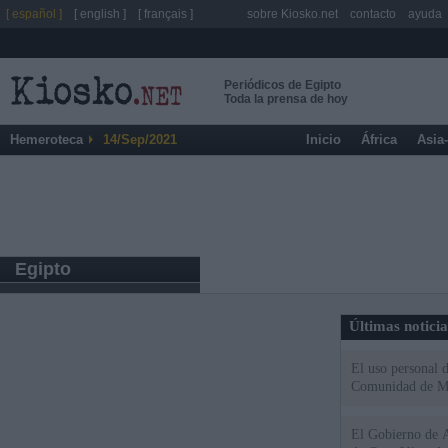
[ español ]
[ english ]
[ français ]
sobre Kiosko.net
contacto
ayuda
Periódicos de Egipto
Toda la prensa de hoy
Hemeroteca
14/Sep/2021
Inicio
África
Asia
Egipto
Últimas notici
El uso personal d
Comunidad de M
El Gobierno de A