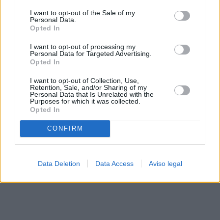
solo a este sitio web. Puede cambiar sus preferencias en
I want to opt-out of the Sale of my
cualquier momento entrando de nuevo en este sitio web o
Personal Data.
visitando nuestra política de privacidad.
Opted In
I want to opt-out of processing my
Personal Data for Targeted Advertising.
Opted In
I want to opt-out of Collection, Use,
Retention, Sale, and/or Sharing of my
Personal Data that Is Unrelated with the
Purposes for which it was collected.
Opted In
CONFIRM
Data Deletion
Data Access
Aviso legal