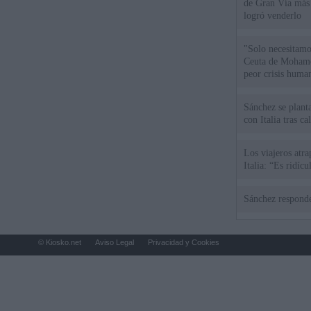
de Gran Vía más
logró venderlo
"Solo necesitamo
Ceuta de Mohamed
peor crisis huma
Sánchez se plant
con Italia tras c
Los viajeros atra
Italia: “Es ridíc
Sánchez responde
© Kiosko.net
Aviso Legal
Privacidad y Cookies