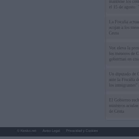
mantiene los cont
el 15 de agosto:
La Fiscalía actu
acojan a los meno
Ceuta
Vox eleva la pres
los menores de C
gobiernan en coa
Un diputado de 
ante la Fiscalía 
los inmigrantes”
El Gobierno rech
ministros acudan 
de Ceuta
© Kiosko.net
Aviso Legal
Privacidad y Cookies