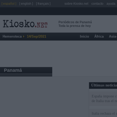
[ español ]
[ english ]
[ français ]
sobre Kiosko.net
contacto
ayuda
Periódicos de Panamá
Toda la prensa de hoy
Hemeroteca
14/Sep/2021
Inicio
África
Asia
Panamá
Últimas notici
España impone co
de Italia tras el
Italia rechaza e