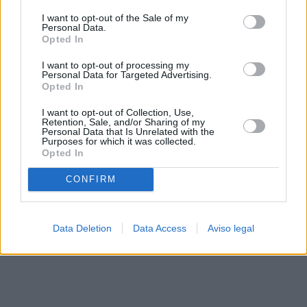
solo a este sitio web. Puede cambiar sus preferencias en
I want to opt-out of the Sale of my
cualquier momento entrando de nuevo en este sitio web o
Personal Data.
visitando nuestra política de privacidad.
Opted In
I want to opt-out of processing my
Personal Data for Targeted Advertising.
Opted In
I want to opt-out of Collection, Use,
Retention, Sale, and/or Sharing of my
Personal Data that Is Unrelated with the
Purposes for which it was collected.
Opted In
CONFIRM
Data Deletion
Data Access
Aviso legal