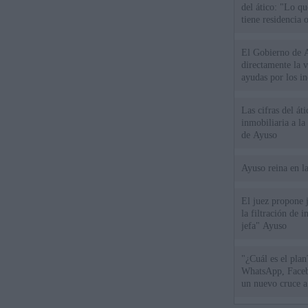
del ático: "Lo q
tiene residencia o
El Gobierno de A
directamente la 
ayudas por los i
Las cifras del át
inmobiliaria a l
de Ayuso
Ayuso reina en l
El juez propone j
la filtración de i
jefa" Ayuso
"¿Cuál es el plan
WhatsApp, Faceb
un nuevo cruce a
15 de agosto