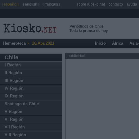
[ español ]
[ english ]
[ français ]
sobre Kiosko.net
contacto
ayuda
Periódicos de Chile
Toda la prensa de hoy
Hemeroteca
16/Abr/2021
Inicio
África
Asia
publicidad
Chile
I Región
II Región
III Región
IV Región
IX Región
Santiago de Chile
V Región
VI Región
VII Región
VIII Región