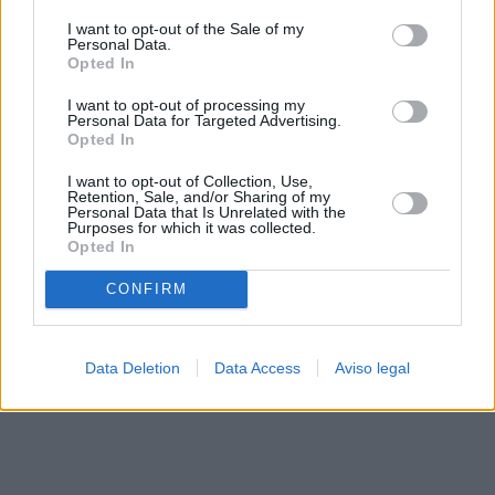
solo a este sitio web. Puede cambiar sus preferencias en
I want to opt-out of the Sale of my
cualquier momento entrando de nuevo en este sitio web o
Personal Data.
visitando nuestra política de privacidad.
Opted In
I want to opt-out of processing my
Personal Data for Targeted Advertising.
Opted In
I want to opt-out of Collection, Use,
Retention, Sale, and/or Sharing of my
Personal Data that Is Unrelated with the
Purposes for which it was collected.
Opted In
CONFIRM
Data Deletion
Data Access
Aviso legal