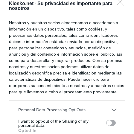
Kiosko.net -
Su privacidad es importante para
nosotros
Nosotros y nuestros socios almacenamos o accedemos a
información en un dispositivo, tales como cookies, y
procesamos datos personales, tales como identificadores
únicos e información estándar enviada por un dispositivo,
para personalizar contenidos y anuncios, medición de
anuncios y del contenido e información sobre el público, así
como para desarrollar y mejorar productos. Con su permiso,
nosotros y nuestros socios podemos utilizar datos de
localización geográfica precisa e identificación mediante las
características de dispositivos. Puede hacer clic para
otorgarnos su consentimiento a nosotros y a nuestros socios
para que llevemos a cabo el procesamiento previamente
descrito. De forma alternativa, puede acceder a información
más detallada y cambiar sus preferencias antes de otorgar o
Personal Data Processing Opt Outs
negar su consentimiento. Tenga en cuenta que algún
procesamiento de sus datos personales puede no requerir
I want to opt-out of the Sharing of my
de su consentimiento, pero usted tiene el derecho de
personal data.
rechazar tal procesamiento. Sus preferencias se aplicarán
Opted In