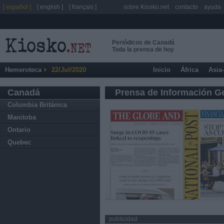
[ español ]
[ english ]
[ français ]
sobre Kiosko.net
contacto
ayuda
Periódicos de Canadá
Toda la prensa de hoy
Hemeroteca
22/Jul/2020
Inicio
África
Asia
Canadá
Prensa de Información G
Columbia Británica
Manitoba
Ontario
Quebec
publicidad