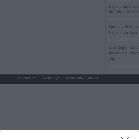
España impone co
de Italia tras el
Qué hay detrás d
España por la cri
Sira Rego: "Es i
personas se muev
algo"
© Kiosko.net
Aviso Legal
Privacidad y Cookies