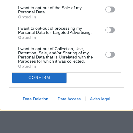
solo a este sitio web. Puede cambiar sus preferencias en
I want to opt-out of the Sale of my
cualquier momento entrando de nuevo en este sitio web o
Personal Data.
visitando nuestra política de privacidad.
Opted In
I want to opt-out of processing my
Personal Data for Targeted Advertising.
Opted In
I want to opt-out of Collection, Use,
Retention, Sale, and/or Sharing of my
Personal Data that Is Unrelated with the
Purposes for which it was collected.
Opted In
CONFIRM
Data Deletion
Data Access
Aviso legal