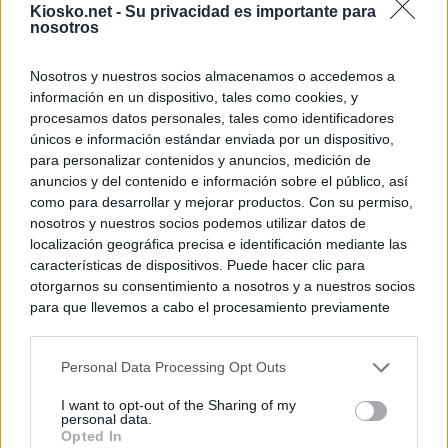
Kiosko.net -
Su privacidad es importante para
nosotros
Nosotros y nuestros socios almacenamos o accedemos a
información en un dispositivo, tales como cookies, y
procesamos datos personales, tales como identificadores
únicos e información estándar enviada por un dispositivo,
para personalizar contenidos y anuncios, medición de
anuncios y del contenido e información sobre el público, así
como para desarrollar y mejorar productos. Con su permiso,
nosotros y nuestros socios podemos utilizar datos de
localización geográfica precisa e identificación mediante las
características de dispositivos. Puede hacer clic para
otorgarnos su consentimiento a nosotros y a nuestros socios
para que llevemos a cabo el procesamiento previamente
descrito. De forma alternativa, puede acceder a información
más detallada y cambiar sus preferencias antes de otorgar o
Personal Data Processing Opt Outs
negar su consentimiento. Tenga en cuenta que algún
procesamiento de sus datos personales puede no requerir
I want to opt-out of the Sharing of my
de su consentimiento, pero usted tiene el derecho de
personal data.
rechazar tal procesamiento. Sus preferencias se aplicarán
Opted In