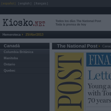
[ español ]
[ english ]
[ français ]
Todos los días The National Post
Toda la prensa de hoy
Hemeroteca
25/Abr/2013
Canadá
The National Post
Cana
Columbia Británica
Manitoba
Ontario
Quebec