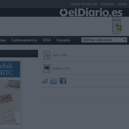
sobre Kiosko.net
contacto
ayuda
opa
Latinoamérica
USA
Canadá
sitio web
traducción