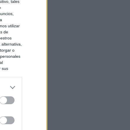
tivo, tales
e
nuncios,
ra
os utilizar
as de
uestros
alternativa,
torgar o
 personales
al
r sus
do nuestra