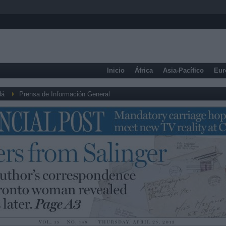
Inicio
África
Asia-Pacífico
Eur
dá
Prensa de Información General