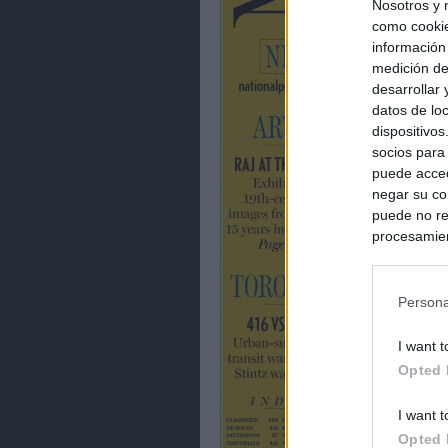
Nosotros y 
como cookie
información
medición de
desarrollar
datos de loc
dispositivo
socios para
puede acced
negar su co
puede no re
procesamien
preferencia
política de 
Persona
I want t
Opted 
I want t
Opted 