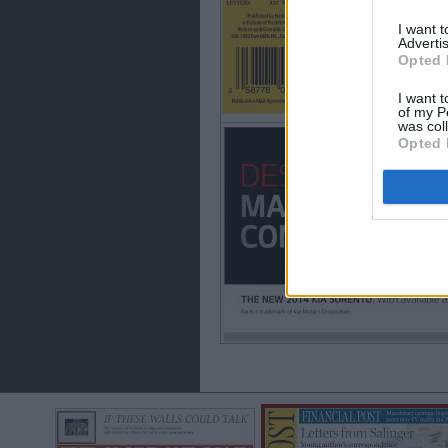
I want 
Advertis
Opted 
I want t
of my P
was col
Opted 