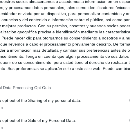
nuestros socios almacenamos o accedemos a información en un disposi
s, y procesamos datos personales, tales como identificadores únicos 
 estándar enviada por un dispositivo, para personalizar contenidos y a
 anuncios y del contenido e información sobre el público, así como pa
 y mejorar productos. Con su permiso, nosotros y nuestros socios podem
alización geográfica precisa e identificación mediante las característic
s. Puede hacer clic para otorgarnos su consentimiento a nosotros y a n
 que llevemos a cabo el procesamiento previamente descrito. De forma 
er a información más detallada y cambiar sus preferencias antes de o
nsentimiento. Tenga en cuenta que algún procesamiento de sus datos
querir de su consentimiento, pero usted tiene el derecho de rechazar t
to. Sus preferencias se aplicarán solo a este sitio web. Puede cambia
s en cualquier momento entrando de nuevo en este sitio web o visitan
privacidad.
l Data Processing Opt Outs
o opt-out of the Sharing of my personal data.
In
o opt-out of the Sale of my Personal Data.
In