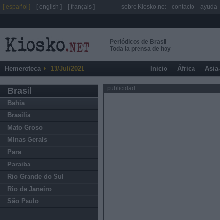
[ español ]
[ english ]
[ français ]
sobre Kiosko.net
contacto
ayuda
Periódicos de Brasil
Toda la prensa de hoy
Hemeroteca
13/Jul/2021
Inicio
África
Asia
publicidad
Brasil
Bahia
Brasilia
Mato Groso
Minas Gerais
Para
Paraiba
Rio Grande do Sul
Rio de Janeiro
São Paulo