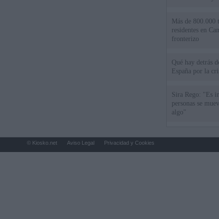
Más de 800.000 t
residentes en Can
fronterizo
Qué hay detrás d
España por la cri
Sira Rego: "Es i
personas se muev
algo"
© Kiosko.net
Aviso Legal
Privacidad y Cookies