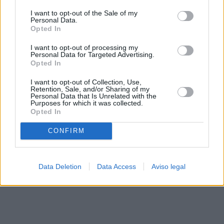
solo a este sitio web. Puede cambiar sus preferencias en
I want to opt-out of the Sale of my
cualquier momento entrando de nuevo en este sitio web o
Personal Data.
visitando nuestra política de privacidad.
Opted In
I want to opt-out of processing my
Personal Data for Targeted Advertising.
Opted In
I want to opt-out of Collection, Use,
Retention, Sale, and/or Sharing of my
Personal Data that Is Unrelated with the
Purposes for which it was collected.
Opted In
CONFIRM
Data Deletion
Data Access
Aviso legal