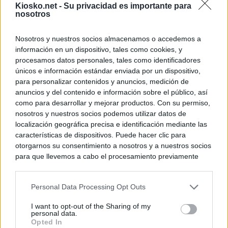
Kiosko.net -
Su privacidad es importante para
nosotros
Nosotros y nuestros socios almacenamos o accedemos a
información en un dispositivo, tales como cookies, y
procesamos datos personales, tales como identificadores
únicos e información estándar enviada por un dispositivo,
para personalizar contenidos y anuncios, medición de
anuncios y del contenido e información sobre el público, así
como para desarrollar y mejorar productos. Con su permiso,
nosotros y nuestros socios podemos utilizar datos de
localización geográfica precisa e identificación mediante las
características de dispositivos. Puede hacer clic para
otorgarnos su consentimiento a nosotros y a nuestros socios
para que llevemos a cabo el procesamiento previamente
descrito. De forma alternativa, puede acceder a información
más detallada y cambiar sus preferencias antes de otorgar o
Personal Data Processing Opt Outs
negar su consentimiento. Tenga en cuenta que algún
procesamiento de sus datos personales puede no requerir
I want to opt-out of the Sharing of my
de su consentimiento, pero usted tiene el derecho de
personal data.
rechazar tal procesamiento. Sus preferencias se aplicarán
Opted In