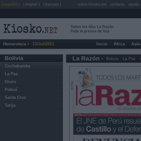
[ español ]
[ english ]
[ français ]
sobre Kiosko.net
contacto
ayuda
Todos los días La Razón
Toda la prensa de hoy
Hemeroteca
13/Jul/2021
Inicio
África
Asia
Bolivia
La Razón
Bolivia
La Paz
Cochabamba
La Paz
Oruro
Potosí
Santa Cruz
Tarija