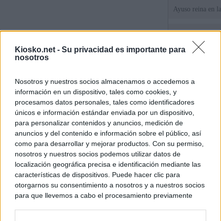
Ayuso reina en l
El juez propone j
la filtración de i
Kiosko.net -
Su privacidad es importante para
jefa" Ayuso
nosotros
"¿Cuál es el plan
Nosotros y nuestros socios almacenamos o accedemos a
WhatsApp, Faceb
información en un dispositivo, tales como cookies, y
un nuevo cruce a
15 de agosto
procesamos datos personales, tales como identificadores
únicos e información estándar enviada por un dispositivo,
para personalizar contenidos y anuncios, medición de
© Kiosko.net
Aviso Legal
Privacidad y Cookies
anuncios y del contenido e información sobre el público, así
como para desarrollar y mejorar productos. Con su permiso,
nosotros y nuestros socios podemos utilizar datos de
localización geográfica precisa e identificación mediante las
características de dispositivos. Puede hacer clic para
otorgarnos su consentimiento a nosotros y a nuestros socios
para que llevemos a cabo el procesamiento previamente
descrito. De forma alternativa, puede acceder a información
más detallada y cambiar sus preferencias antes de otorgar o