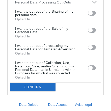
Personal Data Processing Opt Outs
negar su consentimiento. Tenga en cuenta que algún
procesamiento de sus datos personales puede no requerir
I want to opt-out of the Sharing of my
de su consentimiento, pero usted tiene el derecho de
personal data.
rechazar tal procesamiento. Sus preferencias se aplicarán
Opted In
solo a este sitio web. Puede cambiar sus preferencias en
I want to opt-out of the Sale of my
cualquier momento entrando de nuevo en este sitio web o
Personal Data.
visitando nuestra política de privacidad.
Opted In
I want to opt-out of processing my
Personal Data for Targeted Advertising.
Opted In
I want to opt-out of Collection, Use,
Retention, Sale, and/or Sharing of my
Personal Data that Is Unrelated with the
Purposes for which it was collected.
Opted In
CONFIRM
Data Deletion
Data Access
Aviso legal