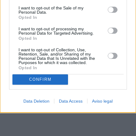
solo a este sitio web. Puede cambiar sus preferencias en
I want to opt-out of the Sale of my
cualquier momento entrando de nuevo en este sitio web o
Personal Data.
visitando nuestra política de privacidad.
Opted In
I want to opt-out of processing my
Personal Data for Targeted Advertising.
Opted In
I want to opt-out of Collection, Use,
Retention, Sale, and/or Sharing of my
Personal Data that Is Unrelated with the
Purposes for which it was collected.
Opted In
CONFIRM
Data Deletion
Data Access
Aviso legal