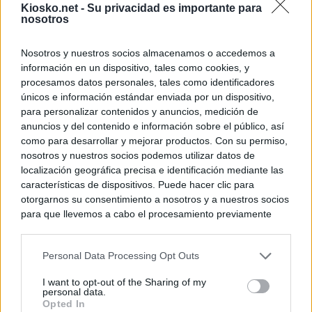
Kiosko.net -
Su privacidad es importante para
nosotros
Nosotros y nuestros socios almacenamos o accedemos a
información en un dispositivo, tales como cookies, y
procesamos datos personales, tales como identificadores
únicos e información estándar enviada por un dispositivo,
para personalizar contenidos y anuncios, medición de
anuncios y del contenido e información sobre el público, así
como para desarrollar y mejorar productos. Con su permiso,
nosotros y nuestros socios podemos utilizar datos de
localización geográfica precisa e identificación mediante las
características de dispositivos. Puede hacer clic para
otorgarnos su consentimiento a nosotros y a nuestros socios
para que llevemos a cabo el procesamiento previamente
descrito. De forma alternativa, puede acceder a información
más detallada y cambiar sus preferencias antes de otorgar o
Personal Data Processing Opt Outs
negar su consentimiento. Tenga en cuenta que algún
procesamiento de sus datos personales puede no requerir
I want to opt-out of the Sharing of my
de su consentimiento, pero usted tiene el derecho de
personal data.
rechazar tal procesamiento. Sus preferencias se aplicarán
Opted In