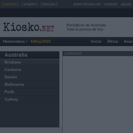
[ español ]
[ english ]
[ français ]
sobre Kiosko.net
contacto
ayuda
Periódicos de Australia
Toda la prensa de hoy
Hemeroteca
6/May/2022
Inicio
África
Asia
publicidad
Australia
Brisbane
Canberra
Darwin
Melbourne
Perth
Sydney