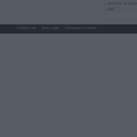
personas se muev
algo"
© Kiosko.net
Aviso Legal
Privacidad y Cookies