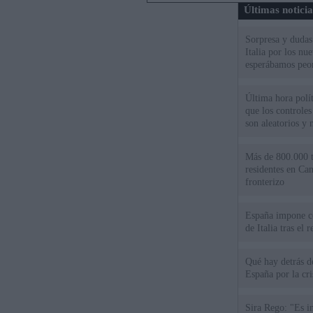
Últimas notici
Sorpresa y dudas 
Italia por los nu
esperábamos peo
Última hora políti
que los controles
son aleatorios y 
Más de 800.000 t
residentes en Can
fronterizo
España impone co
de Italia tras el
Qué hay detrás d
España por la cri
Sira Rego: "Es i