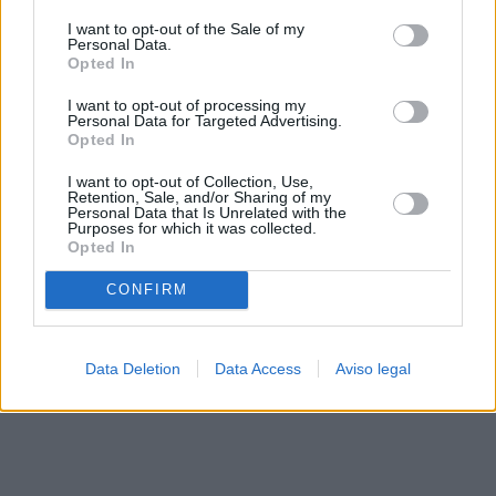
solo a este sitio web. Puede cambiar sus preferencias en
I want to opt-out of the Sale of my
cualquier momento entrando de nuevo en este sitio web o
Personal Data.
visitando nuestra política de privacidad.
Opted In
I want to opt-out of processing my
Personal Data for Targeted Advertising.
Opted In
I want to opt-out of Collection, Use,
Retention, Sale, and/or Sharing of my
Personal Data that Is Unrelated with the
Purposes for which it was collected.
Opted In
CONFIRM
Data Deletion
Data Access
Aviso legal