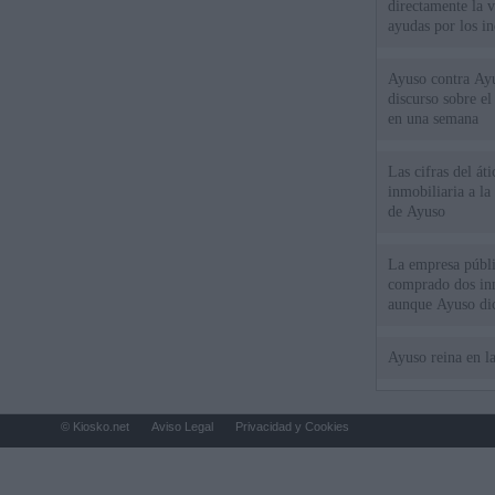
directamente la 
ayudas por los i
Ayuso contra Ay
discurso sobre e
en una semana
Las cifras del át
inmobiliaria a l
de Ayuso
La empresa públic
comprado dos inm
aunque Ayuso dic
el año"
Ayuso reina en l
© Kiosko.net
Aviso Legal
Privacidad y Cookies