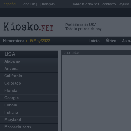
[ español ]
[ english ]
[ français ]
sobre Kiosko.net
contacto
ayuda
Periódicos de USA
Toda la prensa de hoy
Hemeroteca
6/May/2022
Inicio
África
Asia
publicidad
USA
Alabama
Arizona
California
Colorado
Florida
Georgia
Illinois
Indiana
Maryland
Massachusetts