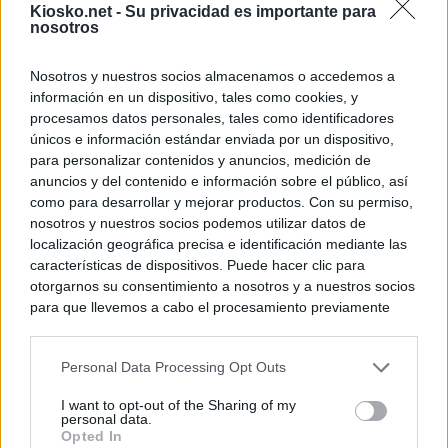
Kiosko.net -
Su privacidad es importante para
nosotros
Nosotros y nuestros socios almacenamos o accedemos a
información en un dispositivo, tales como cookies, y
procesamos datos personales, tales como identificadores
únicos e información estándar enviada por un dispositivo,
para personalizar contenidos y anuncios, medición de
anuncios y del contenido e información sobre el público, así
como para desarrollar y mejorar productos. Con su permiso,
nosotros y nuestros socios podemos utilizar datos de
localización geográfica precisa e identificación mediante las
características de dispositivos. Puede hacer clic para
otorgarnos su consentimiento a nosotros y a nuestros socios
para que llevemos a cabo el procesamiento previamente
descrito. De forma alternativa, puede acceder a información
más detallada y cambiar sus preferencias antes de otorgar o
Personal Data Processing Opt Outs
negar su consentimiento. Tenga en cuenta que algún
procesamiento de sus datos personales puede no requerir
I want to opt-out of the Sharing of my
de su consentimiento, pero usted tiene el derecho de
personal data.
rechazar tal procesamiento. Sus preferencias se aplicarán
Opted In