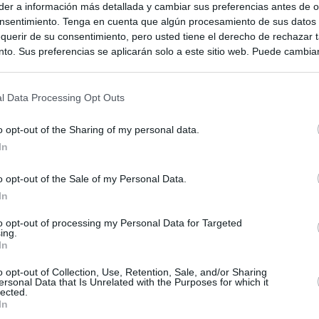
er a información más detallada y cambiar sus preferencias antes de o
nsentimiento. Tenga en cuenta que algún procesamiento de sus datos
querir de su consentimiento, pero usted tiene el derecho de rechazar t
to. Sus preferencias se aplicarán solo a este sitio web. Puede cambia
s en cualquier momento entrando de nuevo en este sitio web o visitan
privacidad.
l Data Processing Opt Outs
o opt-out of the Sharing of my personal data.
In
o opt-out of the Sale of my Personal Data.
In
ias
to opt-out of processing my Personal Data for Targeted
SO
ing.
In
Kio
Ayuso no puede destinar directamente la venta del ático de
as por los incendios
o opt-out of Collection, Use, Retention, Sale, and/or Sharing
Nav
del
ersonal Data that Is Unrelated with the Purposes for which it
lected.
uso: cómo ha cambiado su discurso sobre el ático de la
In
SÍ
Madrid en una semana