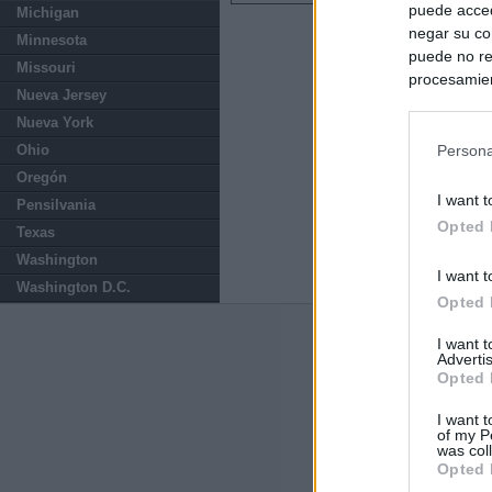
puede acced
Michigan
negar su co
Minnesota
puede no re
Missouri
procesamien
Nueva Jersey
preferencia
Nueva York
política de 
Ohio
Persona
Oregón
I want t
Pensilvania
Opted 
Texas
Washington
I want t
Washington D.C.
Opted 
Últimas notic
I want 
Advertis
Opted 
El Gobierno de 
Chamberí a ayud
I want t
of my P
was col
Ayuso contra Ay
Opted 
Comunidad de 