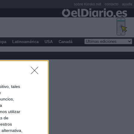
sobre Kiosko.net
contacto
ayuda
opa
Latinoamérica
USA
Canadá
tivo, tales
e
nuncios,
ra
os utilizar
as de
uestros
alternativa,