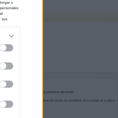
torgar o
 personales
al
r sus
do nuestra
BRE KIOSKO.NET
sko.net
es la puerta de entrada a los periódicos del mundo.
ega por las portadas de los periódicos del mundo: los periódicos de tu ciudad, de tu país o
 otro extremo del mundo.
GUENOS