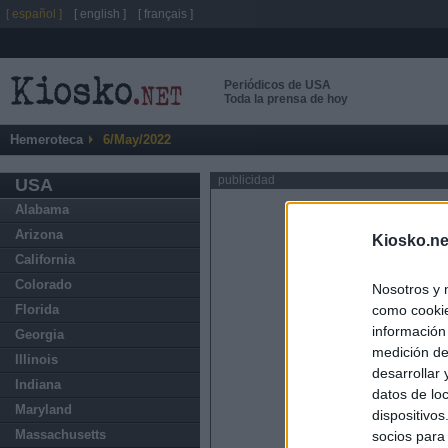
[ español ]
[ english ]
[ français ]
Periódicos de USA
Toda la prensa de hoy
Hemeroteca
6/May/2022
publicidad
USA
Alabama
Arizona
Kiosko.ne
California
Colorado
Nosotros y 
como cookie
Florida
información
Georgia
medición de
Illinois
desarrollar
Indiana
datos de loc
Maryland
dispositivo
Massachusetts
socios para