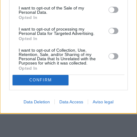
solo a este sitio web. Puede cambiar sus preferencias en
I want to opt-out of the Sale of my
cualquier momento entrando de nuevo en este sitio web o
Personal Data.
visitando nuestra política de privacidad.
Opted In
I want to opt-out of processing my
Personal Data for Targeted Advertising.
Opted In
I want to opt-out of Collection, Use,
Retention, Sale, and/or Sharing of my
Personal Data that Is Unrelated with the
Purposes for which it was collected.
Opted In
CONFIRM
Data Deletion
Data Access
Aviso legal