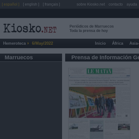
[ español ]
[ english ]
[ français ]
sobre Kiosko.net
contacto
ayuda
Periódicos de Marruecos
Toda la prensa de hoy
Hemeroteca
6/May/2022
Inicio
África
Asia
Marruecos
Prensa de Información G