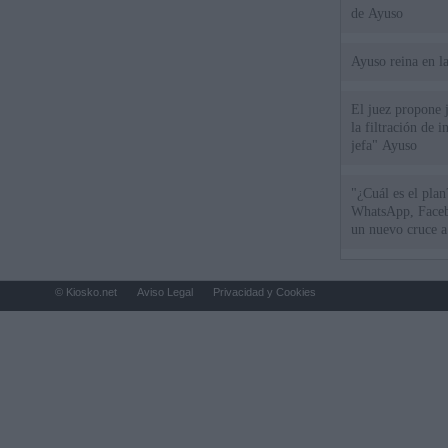
de Ayuso
Ayuso reina en l
El juez propone j
la filtración de i
jefa" Ayuso
"¿Cuál es el plan
WhatsApp, Faceb
un nuevo cruce a
15 de agosto
© Kiosko.net
Aviso Legal
Privacidad y Cookies