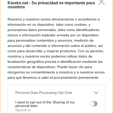
Kiosko.net -
Su privacidad es importante para
nosotros
Nosotros y nuestros socios almacenamos o accedemos a
información en un dispositivo, tales como cookies, y
procesamos datos personales, tales como identificadores
únicos e información estándar enviada por un dispositivo,
para personalizar contenidos y anuncios, medición de
anuncios y del contenido e información sobre el público, así
como para desarrollar y mejorar productos. Con su permiso,
nosotros y nuestros socios podemos utilizar datos de
localización geográfica precisa e identificación mediante las
características de dispositivos. Puede hacer clic para
otorgarnos su consentimiento a nosotros y a nuestros socios
para que llevemos a cabo el procesamiento previamente
descrito. De forma alternativa, puede acceder a información
más detallada y cambiar sus preferencias antes de otorgar o
Personal Data Processing Opt Outs
negar su consentimiento. Tenga en cuenta que algún
procesamiento de sus datos personales puede no requerir
I want to opt-out of the Sharing of my
de su consentimiento, pero usted tiene el derecho de
personal data.
rechazar tal procesamiento. Sus preferencias se aplicarán
Opted In